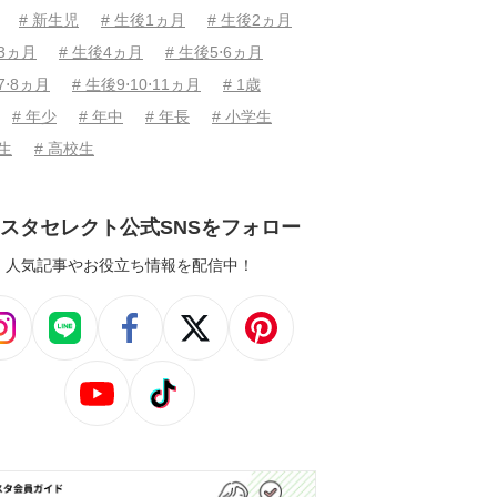
# 新生児
# 生後1ヵ月
# 生後2ヵ月
後3ヵ月
# 生後4ヵ月
# 生後5⋅6ヵ月
7⋅8ヵ月
# 生後9⋅10⋅11ヵ月
# 1歳
# 年少
# 年中
# 年長
# 小学生
学生
# 高校生
スタセレクト公式SNSをフォロー
人気記事やお役立ち情報を配信中！