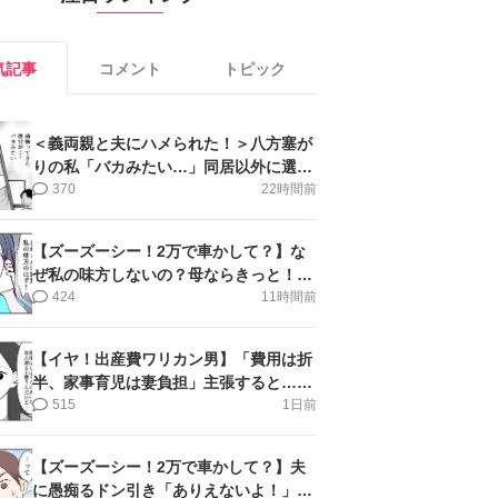
気記事
コメント
トピック
＜義両親と夫にハメられた！＞八方塞が
りの私「バカみたい…」同居以外に選択
肢がない【第5話まんが】
370
22時間前
【ズーズーシー！2万で車かして？】な
ぜ私の味方しないの？母ならきっと！＜
第17話＞#4コマ母道場
424
11時間前
【イヤ！出産費ワリカン男】「費用は折
半、家事育児は妻負担」主張すると…＜
第11話＞#4コマ母道場
515
1日前
【ズーズーシー！2万で車かして？】夫
に愚痴るドン引き「ありえないよ！」＜