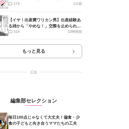
第16話＞#4コマ母道場
279
1日前
【イヤ！出産費ワリカン男】出産経験あ
る姉から「やめな！」交際を止められ＜
第12話＞#4コマ母道場
319
10時間前
もっと見る
広告
編集部セレクション
毎日100点じゃなくて大丈夫！偏食・少
食の子どもと向き合うママたちの工夫