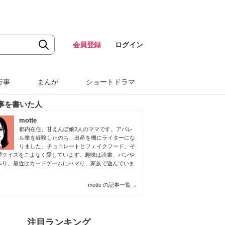
会員登録
ログイン
行事
まんが
ショートドラマ
事を書いた人
motte
都内在住、甘えんぼ娘2人のママです。アパレ
ル業を経験したのち、出産を機にライターにな
りました。チョコレートとフェイクフード、そ
理クイズをこよなく愛しています。趣味は読書、パンや
作り。最近はカードゲームにハマり、家族で遊んでいま
motte の記事一覧
→
注目ランキング