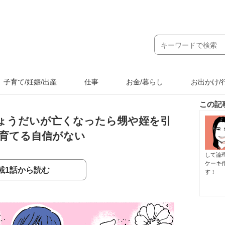
子育て/妊娠/出産
仕事
お金/暮らし
お出かけ/
この記
ょうだいが亡くなったら甥や姪を引
育てる自信がない
して論
ケーキ
載1話から読む
す！