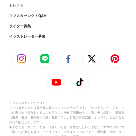
セレクト
ママスタセレクトQ&A
ライター募集
イラストレーター募集
＜ママスタセレクトとは＞
ママスタセレクトは日本最大級のママ向けメディアです。「いつでも、どこでも、マ
マに寄り添う情報を」をコンセプトに、子育て情報からママ友、夫（旦那）、義実家
（義母、義父、義家族）の話、教育コラム、行政の育児支援、オリジナルまんがなど
を日々配信しています。
不安なとき・笑いたいとき・泣きたいとき・息抜きしたいときなど、ママの日常に寄
り添った記事をお届け！ママライター・ママイラストレーター・専門家・行政・タレ