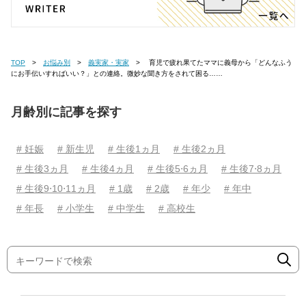
TOP
お悩み別
義実家・実家
育児で疲れ果てたママに義母から「どんなふう
にお手伝いすればいい？」との連絡。微妙な聞き方をされて困る……
月齢別に記事を探す
# 妊娠
# 新生児
# 生後1ヵ月
# 生後2ヵ月
# 生後3ヵ月
# 生後4ヵ月
# 生後5⋅6ヵ月
# 生後7⋅8ヵ月
# 生後9⋅10⋅11ヵ月
# 1歳
# 2歳
# 年少
# 年中
# 年長
# 小学生
# 中学生
# 高校生