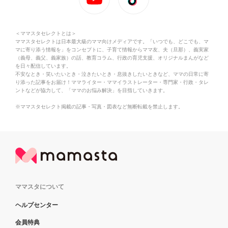
＜ママスタセレクトとは＞
ママスタセレクトは日本最大級のママ向けメディアです。「いつでも、どこでも、マ
マに寄り添う情報を」をコンセプトに、子育て情報からママ友、夫（旦那）、義実家
（義母、義父、義家族）の話、教育コラム、行政の育児支援、オリジナルまんがなど
を日々配信しています。
不安なとき・笑いたいとき・泣きたいとき・息抜きしたいときなど、ママの日常に寄
り添った記事をお届け！ママライター・ママイラストレーター・専門家・行政・タレ
ントなどが協力して、「ママのお悩み解決」を目指していきます。
※ママスタセレクト掲載の記事・写真・図表など無断転載を禁止します。
ママスタについて
ヘルプセンター
会員特典