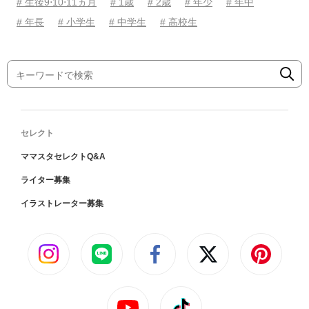
# 生後9⋅10⋅11ヵ月
# 1歳
# 2歳
# 年少
# 年中
# 年長
# 小学生
# 中学生
# 高校生
セレクト
ママスタセレクトQ&A
ライター募集
イラストレーター募集