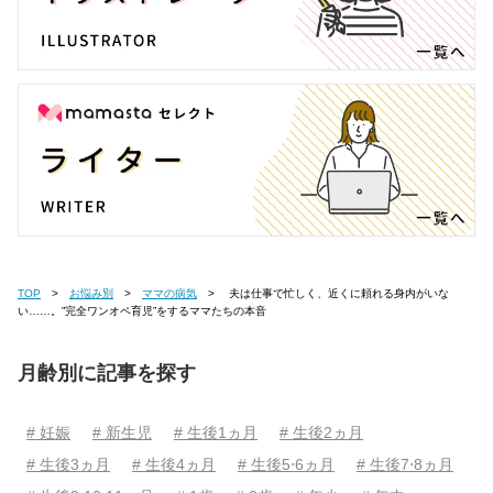
TOP
お悩み別
ママの病気
夫は仕事で忙しく、近くに頼れる身内がいな
い……。”完全ワンオペ育児”をするママたちの本音
月齢別に記事を探す
# 妊娠
# 新生児
# 生後1ヵ月
# 生後2ヵ月
# 生後3ヵ月
# 生後4ヵ月
# 生後5⋅6ヵ月
# 生後7⋅8ヵ月