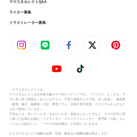
ママスタセレクトQ&A
ライター募集
イラストレーター募集
＜ママスタセレクトとは＞
ママスタセレクトは日本最大級のママ向けメディアです。「いつでも、どこでも、マ
マに寄り添う情報を」をコンセプトに、子育て情報からママ友、夫（旦那）、義実家
（義母、義父、義家族）の話、教育コラム、行政の育児支援、オリジナルまんがなど
を日々配信しています。
不安なとき・笑いたいとき・泣きたいとき・息抜きしたいときなど、ママの日常に寄
り添った記事をお届け！ママライター・ママイラストレーター・専門家・行政・タレ
ントなどが協力して、「ママのお悩み解決」を目指していきます。
※ママスタセレクト掲載の記事・写真・図表など無断転載を禁止します。