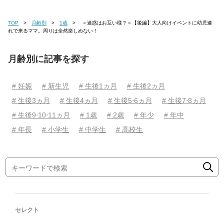
TOP
月齢別
1歳
＜迷惑はお互い様？＞【後編】大人向けイベントに幼児連
れで来るママ。周りは全然楽しめない！
月齢別に記事を探す
# 妊娠
# 新生児
# 生後1ヵ月
# 生後2ヵ月
# 生後3ヵ月
# 生後4ヵ月
# 生後5⋅6ヵ月
# 生後7⋅8ヵ月
# 生後9⋅10⋅11ヵ月
# 1歳
# 2歳
# 年少
# 年中
# 年長
# 小学生
# 中学生
# 高校生
セレクト