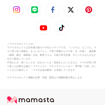
＜ママスタセレクトとは＞
ママスタセレクトは日本最大級のママ向けメディアです。「いつでも、どこでも、マ
マに寄り添う情報を」をコンセプトに、子育て情報からママ友、夫（旦那）、義実家
（義母、義父、義家族）の話、教育コラム、行政の育児支援、オリジナルまんがなど
を日々配信しています。
不安なとき・笑いたいとき・泣きたいとき・息抜きしたいときなど、ママの日常に寄
り添った記事をお届け！ママライター・ママイラストレーター・専門家・行政・タレ
ントなどが協力して、「ママのお悩み解決」を目指していきます。
※ママスタセレクト掲載の記事・写真・図表など無断転載を禁止します。