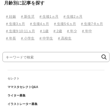
月齢別に記事を探す
# 妊娠
# 新生児
# 生後1ヵ月
# 生後2ヵ月
# 生後3ヵ月
# 生後4ヵ月
# 生後5⋅6ヵ月
# 生後7⋅8ヵ月
# 生後9⋅10⋅11ヵ月
# 1歳
# 2歳
# 年少
# 年中
# 年長
# 小学生
# 中学生
# 高校生
セレクト
ママスタセレクトQ&A
ライター募集
イラストレーター募集