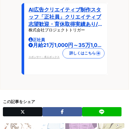
AI広告クリエイティブ制作スタ
ッフ「正社員」クリエイティブ
志望歓迎・育休取得実績あり/社
株式会社プロジェクトトリガー
会保険完備・小牧市川西一丁目
正社員
月給21万1,000円～35万1,000
円
詳しくはこちら
スポンサー：求人ボックス
この記事をシェア