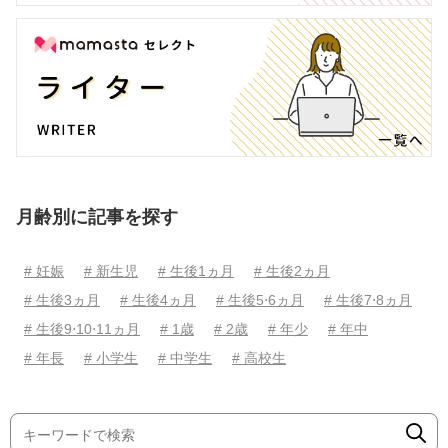
月齢別に記事を探す
# 妊娠
# 新生児
# 生後1ヵ月
# 生後2ヵ月
# 生後3ヵ月
# 生後4ヵ月
# 生後5⋅6ヵ月
# 生後7⋅8ヵ月
# 生後9⋅10⋅11ヵ月
# 1歳
# 2歳
# 年少
# 年中
# 年長
# 小学生
# 中学生
# 高校生