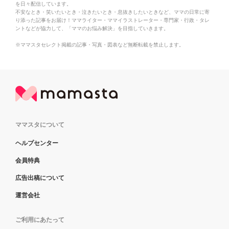
を日々配信しています。
不安なとき・笑いたいとき・泣きたいとき・息抜きしたいときなど、ママの日常に寄
り添った記事をお届け！ママライター・ママイラストレーター・専門家・行政・タレ
ントなどが協力して、「ママのお悩み解決」を目指していきます。
※ママスタセレクト掲載の記事・写真・図表など無断転載を禁止します。
ママスタについて
ヘルプセンター
会員特典
広告出稿について
運営会社
ご利用にあたって