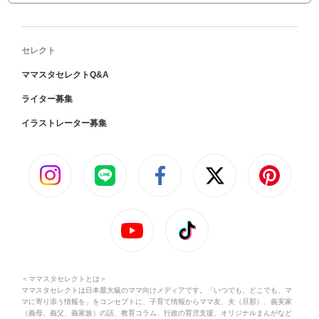
セレクト
ママスタセレクトQ&A
ライター募集
イラストレーター募集
＜ママスタセレクトとは＞
ママスタセレクトは日本最大級のママ向けメディアです。「いつでも、どこでも、マ
マに寄り添う情報を」をコンセプトに、子育て情報からママ友、夫（旦那）、義実家
（義母、義父、義家族）の話、教育コラム、行政の育児支援、オリジナルまんがなど