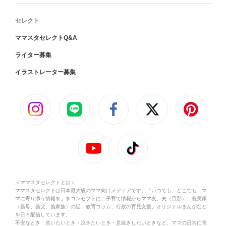
セレクト
ママスタセレクトQ&A
ライター募集
イラストレーター募集
＜ママスタセレクトとは＞
ママスタセレクトは日本最大級のママ向けメディアです。「いつでも、どこでも、マ
マに寄り添う情報を」をコンセプトに、子育て情報からママ友、夫（旦那）、義実家
（義母、義父、義家族）の話、教育コラム、行政の育児支援、オリジナルまんがなど
を日々配信しています。
不安なとき・笑いたいとき・泣きたいとき・息抜きしたいときなど、ママの日常に寄