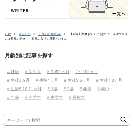
TOP
読みもの
子育て/妊娠/出産
【前編】共働きで子どもは1人。洗濯や皿洗
いは旦那の担当で、家事の負担で旦那とバトル
月齢別に記事を探す
# 妊娠
# 新生児
# 生後1ヵ月
# 生後2ヵ月
# 生後3ヵ月
# 生後4ヵ月
# 生後5⋅6ヵ月
# 生後7⋅8ヵ月
# 生後9⋅10⋅11ヵ月
# 1歳
# 2歳
# 年少
# 年中
# 年長
# 小学生
# 中学生
# 高校生