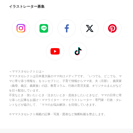
イラストレーター募集
＜ママスタセレクトとは＞
ママスタセレクトは日本最大級のママ向けメディアです。「いつでも、どこでも、マ
マに寄り添う情報を」をコンセプトに、子育て情報からママ友、夫（旦那）、義実家
（義母、義父、義家族）の話、教育コラム、行政の育児支援、オリジナルまんがなど
を日々配信しています。
不安なとき・笑いたいとき・泣きたいとき・息抜きしたいときなど、ママの日常に寄
り添った記事をお届け！ママライター・ママイラストレーター・専門家・行政・タレ
ントなどが協力して、「ママのお悩み解決」を目指していきます。
※ママスタセレクト掲載の記事・写真・図表など無断転載を禁止します。