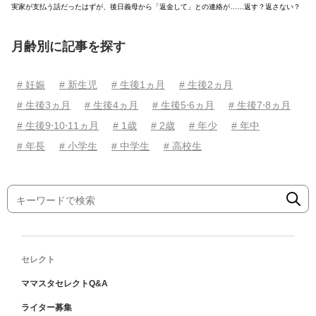
実家が支払う話だったはずが、後日義母から「返金して」との連絡が……返す？返さない？
月齢別に記事を探す
# 妊娠
# 新生児
# 生後1ヵ月
# 生後2ヵ月
# 生後3ヵ月
# 生後4ヵ月
# 生後5⋅6ヵ月
# 生後7⋅8ヵ月
# 生後9⋅10⋅11ヵ月
# 1歳
# 2歳
# 年少
# 年中
# 年長
# 小学生
# 中学生
# 高校生
セレクト
ママスタセレクトQ&A
ライター募集