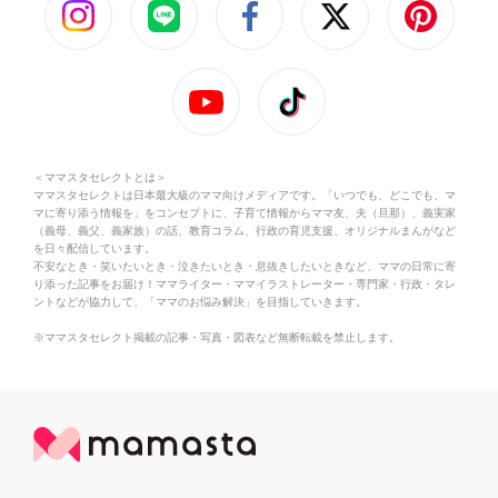
＜ママスタセレクトとは＞
ママスタセレクトは日本最大級のママ向けメディアです。「いつでも、どこでも、マ
マに寄り添う情報を」をコンセプトに、子育て情報からママ友、夫（旦那）、義実家
（義母、義父、義家族）の話、教育コラム、行政の育児支援、オリジナルまんがなど
を日々配信しています。
不安なとき・笑いたいとき・泣きたいとき・息抜きしたいときなど、ママの日常に寄
り添った記事をお届け！ママライター・ママイラストレーター・専門家・行政・タレ
ントなどが協力して、「ママのお悩み解決」を目指していきます。
※ママスタセレクト掲載の記事・写真・図表など無断転載を禁止します。