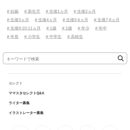
# 妊娠
# 新生児
# 生後1ヵ月
# 生後2ヵ月
# 生後3ヵ月
# 生後4ヵ月
# 生後5⋅6ヵ月
# 生後7⋅8ヵ月
# 生後9⋅10⋅11ヵ月
# 1歳
# 2歳
# 年少
# 年中
# 年長
# 小学生
# 中学生
# 高校生
セレクト
ママスタセレクトQ&A
ライター募集
イラストレーター募集