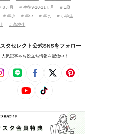
7⋅8ヵ月
# 生後9⋅10⋅11ヵ月
# 1歳
# 年少
# 年中
# 年長
# 小学生
学生
# 高校生
スタセレクト公式SNSをフォロー
人気記事やお役立ち情報を配信中！