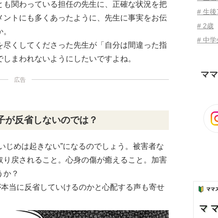
とも関わっている担任の先生に、正確な状況を把
# 生後
メントにも多くあったように、先生に事実をお伝
# 2歳
か。
# 中
を尽くしてくださった先生が「自分は間違った指
でしまわれないようにしたいですよね。
ママ
広告
子が反省しないのでは？
いじめは起きない”になるのでしょう。被害者な
取り戻されること。心身の傷が癒えること。加害
うか？
が本当に反省していけるのかと心配する声も寄せ