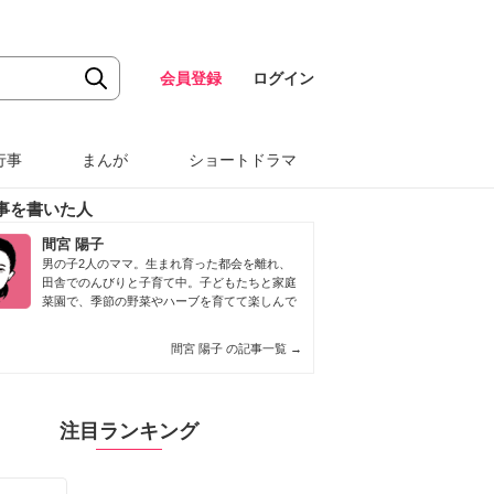
会員登録
ログイン
行事
まんが
ショートドラマ
事を書いた人
間宮 陽子
男の子2人のママ。生まれ育った都会を離れ、
田舎でのんびりと子育て中。子どもたちと家庭
菜園で、季節の野菜やハーブを育てて楽しんで
間宮 陽子 の記事一覧
→
注目ランキング