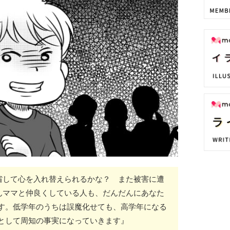
省して心を入れ替えられるかな？ また被害に遭
んママと仲良くしている人も、だんだんにあなた
す。低学年のうちは誤魔化せても、高学年になる
として周知の事実になっていきます』