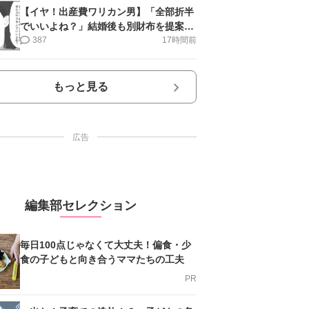
【イヤ！出産費ワリカン男】「全部折半
でいいよね？」結婚後も別財布を提案＜
第10話＞#4コマ母道場
387
17時間前
もっと見る
広告
編集部セレクション
毎日100点じゃなくて大丈夫！偏食・少
食の子どもと向き合うママたちの工夫
PR