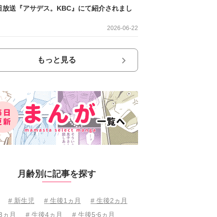
日放送『アサデス。KBC』にて紹介されまし
2026-06-22
もっと見る
月齢別に記事を探す
# 新生児
# 生後1ヵ月
# 生後2ヵ月
後3ヵ月
# 生後4ヵ月
# 生後5⋅6ヵ月