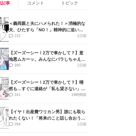
気記事
コメント
トピック
＜義両親と夫にハメられた！＞消極的な
夫、ひたすら「NO！」精神的に追い詰
められ涙【第3話まんが】
232
1日前
【ズーズーシー！2万で車かして？】意
地悪ムカーッ。みんなにバラしちゃえ＜
第14話＞#4コマ母道場
395
1日前
【ズーズーシー！2万で車かして？】唖
然も…すぐに連絡が「私も貸さない」＜
第15話＞#4コマ母道場
161
19時間前
【イヤ！出産費ワリカン男】誰にも取ら
れたくない！「将来のこと話し合おう」
＜第9話＞#4コマ母道場
394
1日前