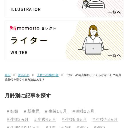
TOP
読みもの
子育て/妊娠/出産
七五三の写真撮影、いくらかかった？写真
撮影代を安くする方法はある？
月齢別に記事を探す
# 妊娠
# 新生児
# 生後1ヵ月
# 生後2ヵ月
# 生後3ヵ月
# 生後4ヵ月
# 生後5⋅6ヵ月
# 生後7⋅8ヵ月
# 生後9⋅10⋅11ヵ月
# 1歳
# 2歳
# 年少
# 年中