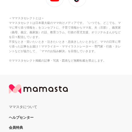
＜ママスタセレクトとは＞
ママスタセレクトは日本最大級のママ向けメディアです。「いつでも、どこでも、マ
マに寄り添う情報を」をコンセプトに、子育て情報からママ友、夫（旦那）、義実家
（義母、義父、義家族）の話、教育コラム、行政の育児支援、オリジナルまんがなど
を日々配信しています。
不安なとき・笑いたいとき・泣きたいとき・息抜きしたいときなど、ママの日常に寄
り添った記事をお届け！ママライター・ママイラストレーター・専門家・行政・タレ
ントなどが協力して、「ママのお悩み解決」を目指していきます。
※ママスタセレクト掲載の記事・写真・図表など無断転載を禁止します。
ママスタについて
ヘルプセンター
会員特典