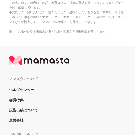
（義母、義父、義家族）の話、教育コラム、行政の育児支援、オリジナルまんがなど
を日々配信しています。
不安なとき・笑いたいとき・泣きたいとき・息抜きしたいときなど、ママの日常に寄
り添った記事をお届け！ママライター・ママイラストレーター・専門家・行政・タレ
ントなどが協力して、「ママのお悩み解決」を目指していきます。
※ママスタセレクト掲載の記事・写真・図表など無断転載を禁止します。
ママスタについて
ヘルプセンター
会員特典
広告出稿について
運営会社
ご利用にあたって