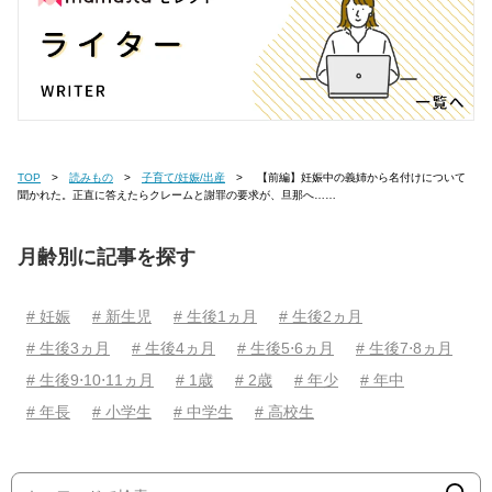
TOP
読みもの
子育て/妊娠/出産
【前編】妊娠中の義姉から名付けについて
聞かれた。正直に答えたらクレームと謝罪の要求が、旦那へ……
月齢別に記事を探す
# 妊娠
# 新生児
# 生後1ヵ月
# 生後2ヵ月
# 生後3ヵ月
# 生後4ヵ月
# 生後5⋅6ヵ月
# 生後7⋅8ヵ月
# 生後9⋅10⋅11ヵ月
# 1歳
# 2歳
# 年少
# 年中
# 年長
# 小学生
# 中学生
# 高校生