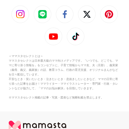
＜ママスタセレクトとは＞
ママスタセレクトは日本最大級のママ向けメディアです。「いつでも、どこでも、マ
マに寄り添う情報を」をコンセプトに、子育て情報からママ友、夫（旦那）、義実家
（義母、義父、義家族）の話、教育コラム、行政の育児支援、オリジナルまんがなど
を日々配信しています。
不安なとき・笑いたいとき・泣きたいとき・息抜きしたいときなど、ママの日常に寄
り添った記事をお届け！ママライター・ママイラストレーター・専門家・行政・タレ
ントなどが協力して、「ママのお悩み解決」を目指していきます。
※ママスタセレクト掲載の記事・写真・図表など無断転載を禁止します。