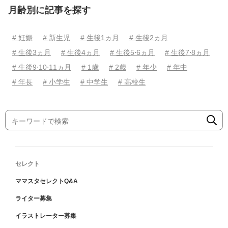
月齢別に記事を探す
# 妊娠
# 新生児
# 生後1ヵ月
# 生後2ヵ月
# 生後3ヵ月
# 生後4ヵ月
# 生後5⋅6ヵ月
# 生後7⋅8ヵ月
# 生後9⋅10⋅11ヵ月
# 1歳
# 2歳
# 年少
# 年中
# 年長
# 小学生
# 中学生
# 高校生
セレクト
ママスタセレクトQ&A
ライター募集
イラストレーター募集