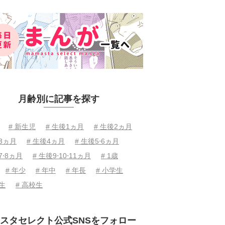
月齢別に記事を探す
# 新生児
# 生後1ヵ月
# 生後2ヵ月
後3ヵ月
# 生後4ヵ月
# 生後5⋅6ヵ月
7⋅8ヵ月
# 生後9⋅10⋅11ヵ月
# 1歳
# 年少
# 年中
# 年長
# 小学生
学生
# 高校生
スタセレクト公式SNSをフォロー