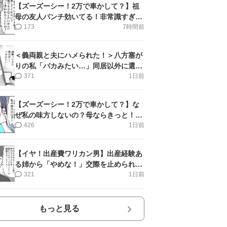
【ズーズーシー！2万で車かして？】祖
母の友人パンチ効いてる！非常識すぎ＜
第18話＞#4コマ母道場
173
7時間前
＜義両親と夫にハメられた！＞八方塞が
りの私「バカみたい…」同居以外に選択
肢がない【第5話まんが】
371
1日前
【ズーズーシー！2万で車かして？】な
ぜ私の味方しないの？母ならきっと！＜
第17話＞#4コマ母道場
426
1日前
【イヤ！出産費ワリカン男】出産経験あ
る姉から「やめな！」交際を止められ＜
第12話＞#4コマ母道場
321
1日前
もっと見る