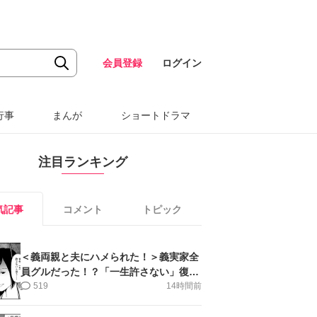
会員登録
ログイン
行事
まんが
ショートドラマ
注目ランキング
気記事
コメント
トピック
＜義両親と夫にハメられた！＞義実家全
員グルだった！？「一生許さない」復讐
誓った私【第6話まんが】
519
14時間前