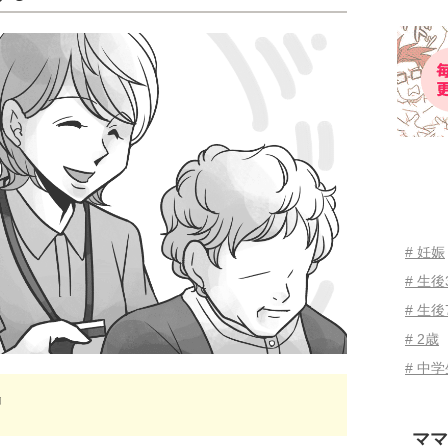
# 妊娠
# 生
# 生後
# 2歳
# 中
』
ママ