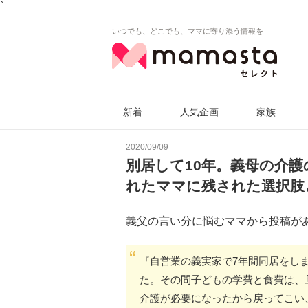
`
いつでも、どこでも、ママに寄り添う情報を
新着
人気企画
家族
2020/09/09
別居して10年。義母の介
れたママに残された選択肢
義父の言い分に悩むママから投稿が
『自営業の義実家で7年間同居をし
た。その間子どもの学費と食費は、
介護が必要になったから戻ってこい