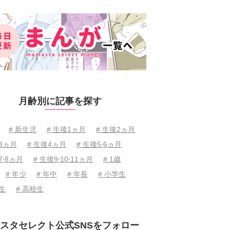
月齢別に記事を探す
# 新生児
# 生後1ヵ月
# 生後2ヵ月
後3ヵ月
# 生後4ヵ月
# 生後5⋅6ヵ月
7⋅8ヵ月
# 生後9⋅10⋅11ヵ月
# 1歳
# 年少
# 年中
# 年長
# 小学生
学生
# 高校生
スタセレクト公式SNSをフォロー