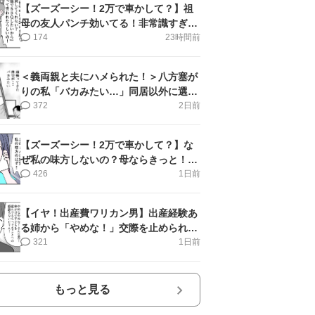
【ズーズーシー！2万で車かして？】祖
母の友人パンチ効いてる！非常識すぎ＜
第18話＞#4コマ母道場
174
23時間前
＜義両親と夫にハメられた！＞八方塞が
りの私「バカみたい…」同居以外に選択
肢がない【第5話まんが】
372
2日前
【ズーズーシー！2万で車かして？】な
ぜ私の味方しないの？母ならきっと！＜
第17話＞#4コマ母道場
426
1日前
【イヤ！出産費ワリカン男】出産経験あ
る姉から「やめな！」交際を止められ＜
第12話＞#4コマ母道場
321
1日前
もっと見る