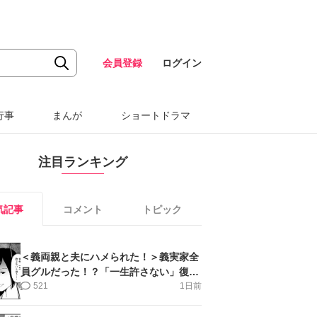
会員登録
ログイン
行事
まんが
ショートドラマ
注目ランキング
気記事
コメント
トピック
＜義両親と夫にハメられた！＞義実家全
員グルだった！？「一生許さない」復讐
誓った私【第6話まんが】
521
1日前