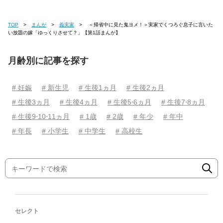
TOP
まんが
義実家
＜帰省中に見た鬼ヨメ！＞実家でくつろぐ息子に言いた
い放題の嫁「ゆっくりさせて？」【第1話まんが】
月齢別に記事を探す
# 妊娠
# 新生児
# 生後1ヵ月
# 生後2ヵ月
# 生後3ヵ月
# 生後4ヵ月
# 生後5⋅6ヵ月
# 生後7⋅8ヵ月
# 生後9⋅10⋅11ヵ月
# 1歳
# 2歳
# 年少
# 年中
# 年長
# 小学生
# 中学生
# 高校生
セレクト