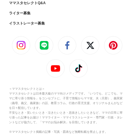
ママスタセレクトQ&A
ライター募集
イラストレーター募集
＜ママスタセレクトとは＞
ママスタセレクトは日本最大級のママ向けメディアです。「いつでも、どこでも、マ
マに寄り添う情報を」をコンセプトに、子育て情報からママ友、夫（旦那）、義実家
（義母、義父、義家族）の話、教育コラム、行政の育児支援、オリジナルまんがなど
を日々配信しています。
不安なとき・笑いたいとき・泣きたいとき・息抜きしたいときなど、ママの日常に寄
り添った記事をお届け！ママライター・ママイラストレーター・専門家・行政・タレ
ントなどが協力して、「ママのお悩み解決」を目指していきます。
※ママスタセレクト掲載の記事・写真・図表など無断転載を禁止します。