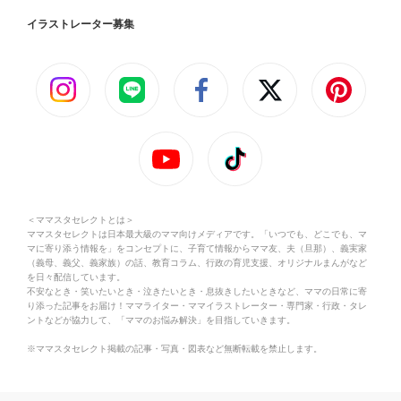
イラストレーター募集
＜ママスタセレクトとは＞
ママスタセレクトは日本最大級のママ向けメディアです。「いつでも、どこでも、マ
マに寄り添う情報を」をコンセプトに、子育て情報からママ友、夫（旦那）、義実家
（義母、義父、義家族）の話、教育コラム、行政の育児支援、オリジナルまんがなど
を日々配信しています。
不安なとき・笑いたいとき・泣きたいとき・息抜きしたいときなど、ママの日常に寄
り添った記事をお届け！ママライター・ママイラストレーター・専門家・行政・タレ
ントなどが協力して、「ママのお悩み解決」を目指していきます。
※ママスタセレクト掲載の記事・写真・図表など無断転載を禁止します。