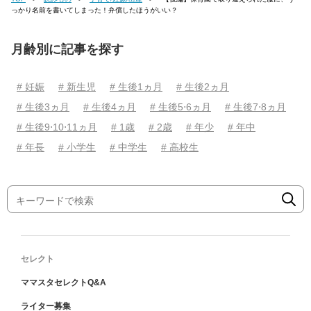
っかり名前を書いてしまった！弁償したほうがいい？
月齢別に記事を探す
# 妊娠
# 新生児
# 生後1ヵ月
# 生後2ヵ月
# 生後3ヵ月
# 生後4ヵ月
# 生後5⋅6ヵ月
# 生後7⋅8ヵ月
# 生後9⋅10⋅11ヵ月
# 1歳
# 2歳
# 年少
# 年中
# 年長
# 小学生
# 中学生
# 高校生
セレクト
ママスタセレクトQ&A
ライター募集