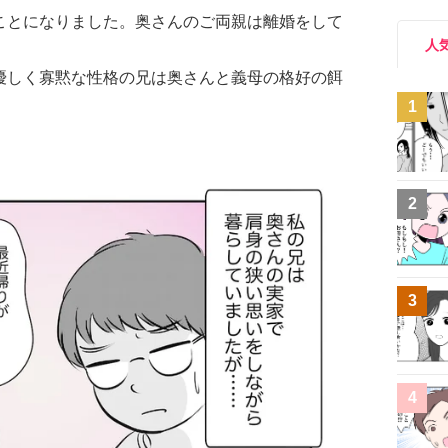
ことになりました。奥さんのご両親は離婚をして
人
優しく寡黙な性格の兄は奥さんと義母の格好の餌
1
2
3
4