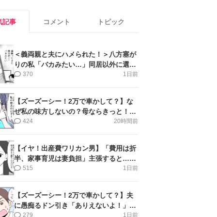
気記事
コメント
トピック
＜義両親と夫にハメられた！＞八方塞が
りの私「バカみたい…」同居以外に選択
肢がない【第5話まんが】
370
1日前
【ズーズーシー！2万で車かして？】な
ぜ私の味方しないの？母ならきっと！＜
第17話＞#4コマ母道場
424
20時間前
【イヤ！出産費ワリカン男】「費用は折
半、家事育児は妻負担」主張すると…＜
第11話＞#4コマ母道場
515
1日前
【ズーズーシー！2万で車かして？】夫
に愚痴るドン引き「ありえないよ！」＜
第16話＞#4コマ母道場
279
1日前