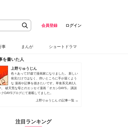
会員登録
ログイン
行事
まんが
ショートドラマ
事を書いた人
上野りゅうじん
色々あって37歳で漫画家になりました。 新しい
発見だけではなく、痒いところに手が届くよう
な 漫画や記事を描きたいです。草食系兄弟2人
。 破天荒な母とのエッセイ漫画「オカンDAYS」 講談
ックDAYSブログにて連載してました。
上野りゅうじん の記事一覧
→
注目ランキング