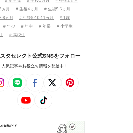
# 新生児
# 生後1ヵ月
# 生後2ヵ月
後3ヵ月
# 生後4ヵ月
# 生後5⋅6ヵ月
7⋅8ヵ月
# 生後9⋅10⋅11ヵ月
# 1歳
# 年少
# 年中
# 年長
# 小学生
学生
# 高校生
スタセレクト公式SNSをフォロー
人気記事やお役立ち情報を配信中！