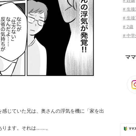
# 妊娠
# 生
# 生後
# 2歳
# 中
ママ
を感じていた兄は、奥さんの浮気を機に「家を出
あります。それは……。