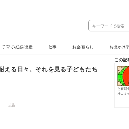
子育て/妊娠/出産
仕事
お金/暮らし
お出かけ/
この記
耐える日々。それを見る子どもたち
と奮闘中
社コミ
広告