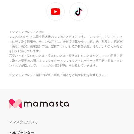
＜ママスタセレクトとは＞
ママスタセレクトは日本最大級のママ向けメディアです。「いつでも、どこでも、マ
マに寄り添う情報を」をコンセプトに、子育て情報からママ友、夫（旦那）、義実家
（義母、義父、義家族）の話、教育コラム、行政の育児支援、オリジナルまんがなど
を日々配信しています。
不安なとき・笑いたいとき・泣きたいとき・息抜きしたいときなど、ママの日常に寄
り添った記事をお届け！ママライター・ママイラストレーター・専門家・行政・タレ
ントなどが協力して、「ママのお悩み解決」を目指していきます。
※ママスタセレクト掲載の記事・写真・図表など無断転載を禁止します。
ママスタについて
ヘルプセンター