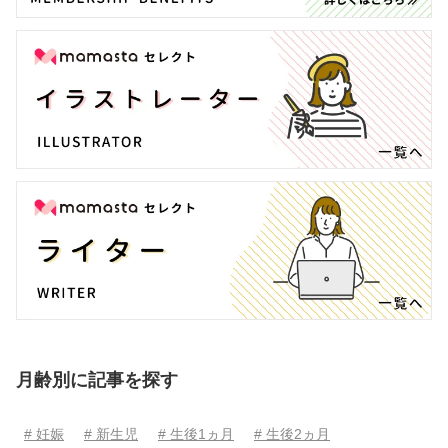
月齢別に記事を探す
# 妊娠
# 新生児
# 生後1ヵ月
# 生後2ヵ月