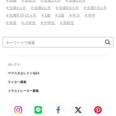
# 妊娠
# 新生児
# 生後1ヵ月
# 生後2ヵ月
# 生後3ヵ月
# 生後4ヵ月
# 生後5⋅6ヵ月
# 生後7⋅8ヵ月
# 生後9⋅10⋅11ヵ月
# 1歳
# 2歳
# 年少
# 年中
# 年長
# 小学生
# 中学生
# 高校生
セレクト
ママスタセレクトQ&A
ライター募集
イラストレーター募集