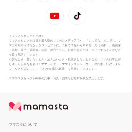
＜ママスタセレクトとは＞
ママスタセレクトは日本最大級のママ向けメディアです。「いつでも、どこでも、マ
マに寄り添う情報を」をコンセプトに、子育て情報からママ友、夫（旦那）、義実家
（義母、義父、義家族）の話、教育コラム、行政の育児支援、オリジナルまんがなど
を日々配信しています。
不安なとき・笑いたいとき・泣きたいとき・息抜きしたいときなど、ママの日常に寄
り添った記事をお届け！ママライター・ママイラストレーター・専門家・行政・タレ
ントなどが協力して、「ママのお悩み解決」を目指していきます。
※ママスタセレクト掲載の記事・写真・図表など無断転載を禁止します。
ママスタについて