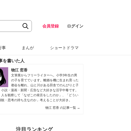
会員登録
ログイン
行事
まんが
ショートドラマ
事を書いた人
物江 窓香
文筆業からフリーライターへ。小学3年生の男
の子を育てています。離婚を機に生まれ育った
都会を離れ、山と川がある田舎でのんびりと子
。小説・漫画・新聞・広告など大好きな活字中毒です。
、人を観察して「なぜこの発言をしたのか」、「どうい
値観・思考の持ち主なのか」考えることが大好き。
物江 窓香 の記事一覧
→
注目ランキング