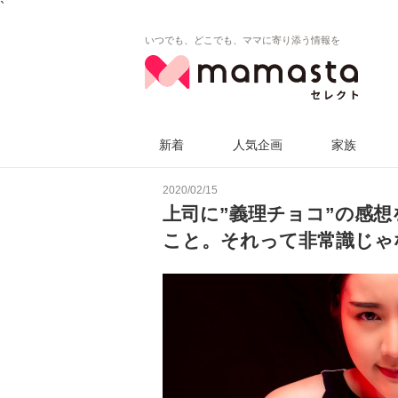
`
いつでも、どこでも、ママに寄り添う情報を
新着
人気企画
家族
2020/02/15
上司に”義理チョコ”の感
こと。それって非常識じゃ