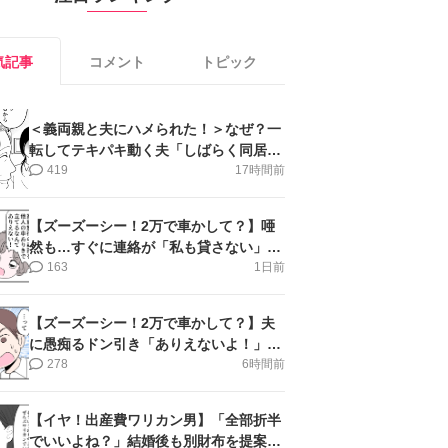
気記事
コメント
トピック
＜義両親と夫にハメられた！＞なぜ？一
転してテキパキ動く夫「しばらく同居」
提案され【第4話まんが】
419
17時間前
【ズーズーシー！2万で車かして？】唖
然も…すぐに連絡が「私も貸さない」＜
第15話＞#4コマ母道場
163
1日前
【ズーズーシー！2万で車かして？】夫
に愚痴るドン引き「ありえないよ！」＜
第16話＞#4コマ母道場
278
6時間前
【イヤ！出産費ワリカン男】「全部折半
でいいよね？」結婚後も別財布を提案＜