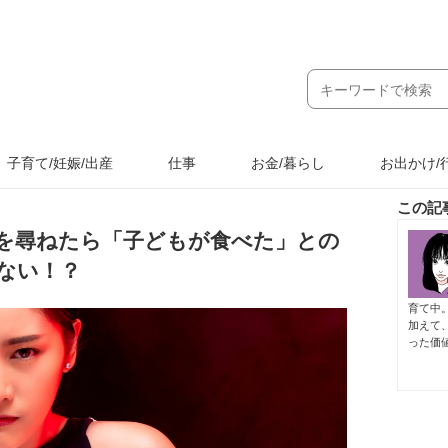
子育て/妊娠/出産
仕事
お金/暮らし
お出かけ/
この記
想を尋ねたら「子どもが食べた」との
ない！？
育て中
加えて
った価