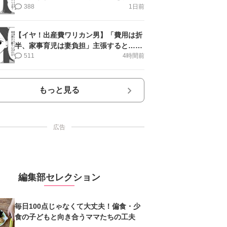
第10話＞#4コマ母道場
388
1日前
【イヤ！出産費ワリカン男】「費用は折
半、家事育児は妻負担」主張すると…＜
第11話＞#4コマ母道場
511
4時間前
もっと見る
広告
編集部セレクション
毎日100点じゃなくて大丈夫！偏食・少
食の子どもと向き合うママたちの工夫