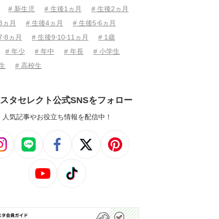
# 新生児
# 生後1ヵ月
# 生後2ヵ月
後3ヵ月
# 生後4ヵ月
# 生後5⋅6ヵ月
7⋅8ヵ月
# 生後9⋅10⋅11ヵ月
# 1歳
# 年少
# 年中
# 年長
# 小学生
学生
# 高校生
スタセレクト公式SNSをフォロー
人気記事やお役立ち情報を配信中！