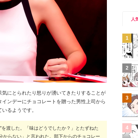
人
1
2
呆気にとられたり怒りが湧いてきたりすることが
3
タインデーにチョコレートを贈った男性上司から
ているようです。
4
コ”を渡した。「味はどうでしたか？」とたずねた
分からない」と言われた。部下からのチョコレー