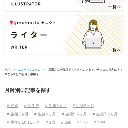
TOP
ニュース&コラム
旦那さんが職場でもらうバレンタインチョコの行方は？マ
マならではのお返し事情も
月齢別に記事を探す
# 妊娠
# 新生児
# 生後1ヵ月
# 生後2ヵ月
# 生後3ヵ月
# 生後4ヵ月
# 生後5⋅6ヵ月
# 生後7⋅8ヵ月
# 生後9⋅10⋅11ヵ月
# 1歳
# 2歳
# 年少
# 年中