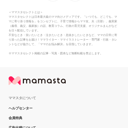
＜ママスタセレクトとは＞
ママスタセレクトは日本最大級のママ向けメディアです。「いつでも、どこでも、マ
マに寄り添う情報を」をコンセプトに、子育て情報からママ友、夫（旦那）、義実家
（義母、義父、義家族）の話、教育コラム、行政の育児支援、オリジナルまんがなど
を日々配信しています。
不安なとき・笑いたいとき・泣きたいとき・息抜きしたいときなど、ママの日常に寄
り添った記事をお届け！ママライター・ママイラストレーター・専門家・行政・タレ
ントなどが協力して、「ママのお悩み解決」を目指していきます。
※ママスタセレクト掲載の記事・写真・図表など無断転載を禁止します。
ママスタについて
ヘルプセンター
会員特典
広告出稿について