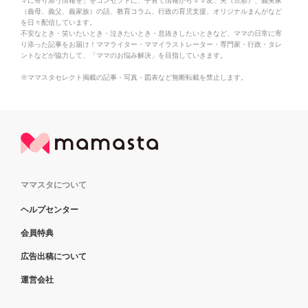
マに寄り添う情報を」をコンセプトに、子育て情報からママ友、夫（旦那）、義実家
（義母、義父、義家族）の話、教育コラム、行政の育児支援、オリジナルまんがなど
を日々配信しています。
不安なとき・笑いたいとき・泣きたいとき・息抜きしたいときなど、ママの日常に寄
り添った記事をお届け！ママライター・ママイラストレーター・専門家・行政・タレ
ントなどが協力して、「ママのお悩み解決」を目指していきます。
※ママスタセレクト掲載の記事・写真・図表など無断転載を禁止します。
ママスタについて
ヘルプセンター
会員特典
広告出稿について
運営会社