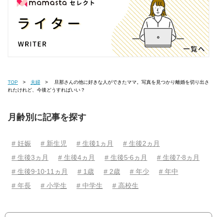
TOP
夫婦
旦那さんの他に好きな人ができたママ。写真を見つかり離婚を切り出さ
れたけれど、今後どうすればいい？
月齢別に記事を探す
# 妊娠
# 新生児
# 生後1ヵ月
# 生後2ヵ月
# 生後3ヵ月
# 生後4ヵ月
# 生後5⋅6ヵ月
# 生後7⋅8ヵ月
# 生後9⋅10⋅11ヵ月
# 1歳
# 2歳
# 年少
# 年中
# 年長
# 小学生
# 中学生
# 高校生