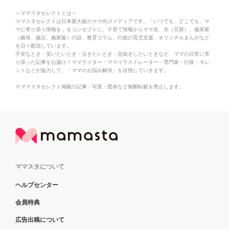
＜ママスタセレクトとは＞
ママスタセレクトは日本最大級のママ向けメディアです。「いつでも、どこでも、マ
マに寄り添う情報を」をコンセプトに、子育て情報からママ友、夫（旦那）、義実家
（義母、義父、義家族）の話、教育コラム、行政の育児支援、オリジナルまんがなど
を日々配信しています。
不安なとき・笑いたいとき・泣きたいとき・息抜きしたいときなど、ママの日常に寄
り添った記事をお届け！ママライター・ママイラストレーター・専門家・行政・タレ
ントなどが協力して、「ママのお悩み解決」を目指していきます。
※ママスタセレクト掲載の記事・写真・図表など無断転載を禁止します。
ママスタについて
ヘルプセンター
会員特典
広告出稿について