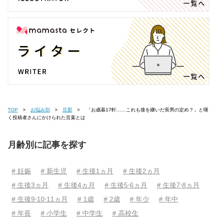
TOP
お悩み別
旦那
「お歳暮17軒……これも後を継いだ長男の定め？」と嘆
く投稿者さんにかけられた言葉とは
月齢別に記事を探す
# 妊娠
# 新生児
# 生後1ヵ月
# 生後2ヵ月
# 生後3ヵ月
# 生後4ヵ月
# 生後5⋅6ヵ月
# 生後7⋅8ヵ月
# 生後9⋅10⋅11ヵ月
# 1歳
# 2歳
# 年少
# 年中
# 年長
# 小学生
# 中学生
# 高校生