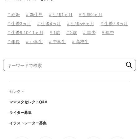
# 妊娠
# 新生児
# 生後1ヵ月
# 生後2ヵ月
# 生後3ヵ月
# 生後4ヵ月
# 生後5⋅6ヵ月
# 生後7⋅8ヵ月
# 生後9⋅10⋅11ヵ月
# 1歳
# 2歳
# 年少
# 年中
# 年長
# 小学生
# 中学生
# 高校生
セレクト
ママスタセレクトQ&A
ライター募集
イラストレーター募集