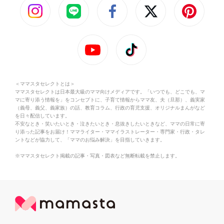
＜ママスタセレクトとは＞
ママスタセレクトは日本最大級のママ向けメディアです。「いつでも、どこでも、マ
マに寄り添う情報を」をコンセプトに、子育て情報からママ友、夫（旦那）、義実家
（義母、義父、義家族）の話、教育コラム、行政の育児支援、オリジナルまんがなど
を日々配信しています。
不安なとき・笑いたいとき・泣きたいとき・息抜きしたいときなど、ママの日常に寄
り添った記事をお届け！ママライター・ママイラストレーター・専門家・行政・タレ
ントなどが協力して、「ママのお悩み解決」を目指していきます。
※ママスタセレクト掲載の記事・写真・図表など無断転載を禁止します。