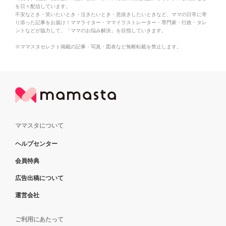
を日々配信しています。
不安なとき・笑いたいとき・泣きたいとき・息抜きしたいときなど、ママの日常に寄
り添った記事をお届け！ママライター・ママイラストレーター・専門家・行政・タレ
ントなどが協力して、「ママのお悩み解決」を目指していきます。
※ママスタセレクト掲載の記事・写真・図表など無断転載を禁止します。
ママスタについて
ヘルプセンター
会員特典
広告出稿について
運営会社
ご利用にあたって