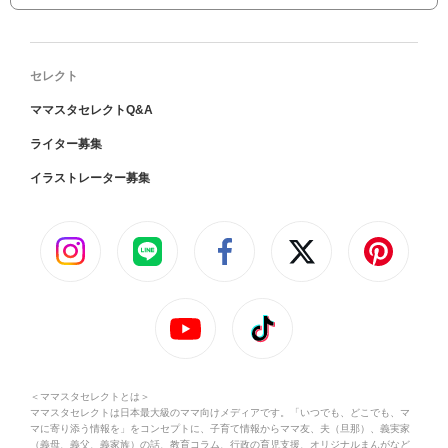
セレクト
ママスタセレクトQ&A
ライター募集
イラストレーター募集
＜ママスタセレクトとは＞
ママスタセレクトは日本最大級のママ向けメディアです。「いつでも、どこでも、マ
マに寄り添う情報を」をコンセプトに、子育て情報からママ友、夫（旦那）、義実家
（義母、義父、義家族）の話、教育コラム、行政の育児支援、オリジナルまんがなど