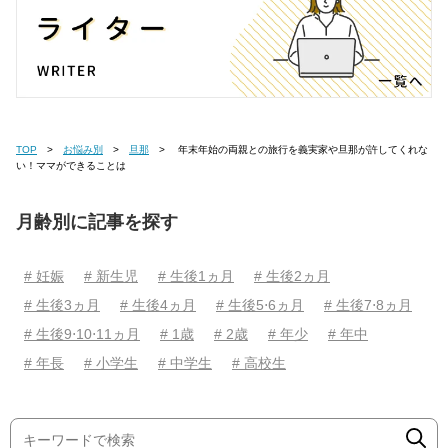
TOP
お悩み別
旦那
年末年始の両親との旅行を義実家や旦那が許してくれな
い！ママができることは
月齢別に記事を探す
# 妊娠
# 新生児
# 生後1ヵ月
# 生後2ヵ月
# 生後3ヵ月
# 生後4ヵ月
# 生後5⋅6ヵ月
# 生後7⋅8ヵ月
# 生後9⋅10⋅11ヵ月
# 1歳
# 2歳
# 年少
# 年中
# 年長
# 小学生
# 中学生
# 高校生