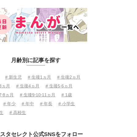
月齢別に記事を探す
# 新生児
# 生後1ヵ月
# 生後2ヵ月
後3ヵ月
# 生後4ヵ月
# 生後5⋅6ヵ月
7⋅8ヵ月
# 生後9⋅10⋅11ヵ月
# 1歳
# 年少
# 年中
# 年長
# 小学生
学生
# 高校生
スタセレクト公式SNSをフォロー