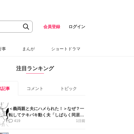
会員登録
ログイン
行事
まんが
ショートドラマ
注目ランキング
気記事
コメント
トピック
＜義両親と夫にハメられた！＞なぜ？一
転してテキパキ動く夫「しばらく同居」
提案され【第4話まんが】
419
1日前