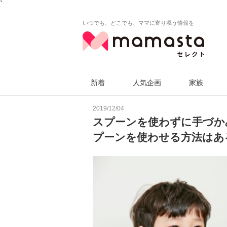
`
いつでも、どこでも、ママに寄り添う情報を
新着
人気企画
家族
2019/12/04
スプーンを使わずに手づか
プーンを使わせる方法はあ