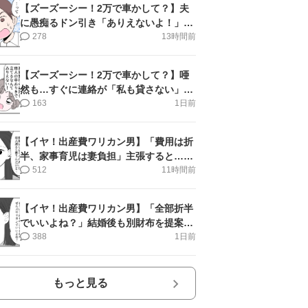
【ズーズーシー！2万で車かして？】夫
に愚痴るドン引き「ありえないよ！」＜
第16話＞#4コマ母道場
278
13時間前
【ズーズーシー！2万で車かして？】唖
然も…すぐに連絡が「私も貸さない」＜
第15話＞#4コマ母道場
163
1日前
【イヤ！出産費ワリカン男】「費用は折
半、家事育児は妻負担」主張すると…＜
第11話＞#4コマ母道場
512
11時間前
【イヤ！出産費ワリカン男】「全部折半
でいいよね？」結婚後も別財布を提案＜
第10話＞#4コマ母道場
388
1日前
もっと見る