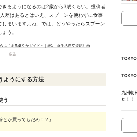
できるようになるのは2歳から3歳くらい。投稿者
個人差はあるとはいえ、スプーンを使わずに食事
てしまいますよね。では、どうやったらスプーン
しょう。
らはじまる健やかガイド～｜表1 食生活自立援助計画
広告
TOKY
TOKY
うようにする方法
九州朝
た！！
使う
箸とか買ってもだめ！？』