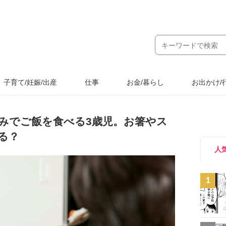
子育て/妊娠/出産
仕事
お金/暮らし
お出かけ/
みでご飯を食べる3歳児。お箸やス
る？
人
1