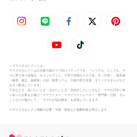
＜ママスタセレクトとは＞
ママスタセレクトは日本最大級のママ向けメディアです。「いつでも、どこでも、マ
マに寄り添う情報を」をコンセプトに、子育て情報からママ友、夫（旦那）、義実家
（義母、義父、義家族）の話、教育コラム、行政の育児支援、オリジナルまんがなど
を日々配信しています。
不安なとき・笑いたいとき・泣きたいとき・息抜きしたいときなど、ママの日常に寄
り添った記事をお届け！ママライター・ママイラストレーター・専門家・行政・タレ
ントなどが協力して、「ママのお悩み解決」を目指していきます。
※ママスタセレクト掲載の記事・写真・図表など無断転載を禁止します。