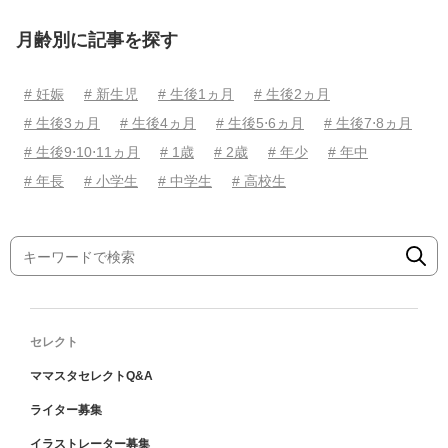
月齢別に記事を探す
# 妊娠
# 新生児
# 生後1ヵ月
# 生後2ヵ月
# 生後3ヵ月
# 生後4ヵ月
# 生後5⋅6ヵ月
# 生後7⋅8ヵ月
# 生後9⋅10⋅11ヵ月
# 1歳
# 2歳
# 年少
# 年中
# 年長
# 小学生
# 中学生
# 高校生
セレクト
ママスタセレクトQ&A
ライター募集
イラストレーター募集