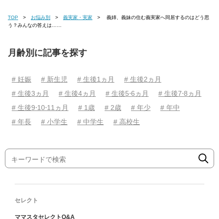
TOP
お悩み別
義実家・実家
義姉、義妹の住む義実家へ同居するのはどう思
う？みんなの答えは……
月齢別に記事を探す
# 妊娠
# 新生児
# 生後1ヵ月
# 生後2ヵ月
# 生後3ヵ月
# 生後4ヵ月
# 生後5⋅6ヵ月
# 生後7⋅8ヵ月
# 生後9⋅10⋅11ヵ月
# 1歳
# 2歳
# 年少
# 年中
# 年長
# 小学生
# 中学生
# 高校生
セレクト
ママスタセレクトQ&A