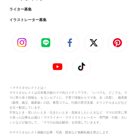
ライター募集
イラストレーター募集
＜ママスタセレクトとは＞
ママスタセレクトは日本最大級のママ向けメディアです。「いつでも、どこでも、マ
マに寄り添う情報を」をコンセプトに、子育て情報からママ友、夫（旦那）、義実家
（義母、義父、義家族）の話、教育コラム、行政の育児支援、オリジナルまんがなど
を日々配信しています。
不安なとき・笑いたいとき・泣きたいとき・息抜きしたいときなど、ママの日常に寄
り添った記事をお届け！ママライター・ママイラストレーター・専門家・行政・タレ
ントなどが協力して、「ママのお悩み解決」を目指していきます。
※ママスタセレクト掲載の記事・写真・図表など無断転載を禁止します。