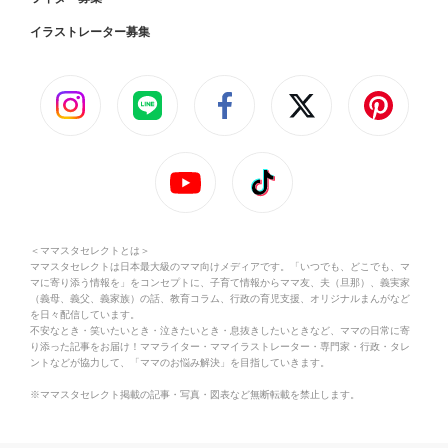
イラストレーター募集
＜ママスタセレクトとは＞
ママスタセレクトは日本最大級のママ向けメディアです。「いつでも、どこでも、マ
マに寄り添う情報を」をコンセプトに、子育て情報からママ友、夫（旦那）、義実家
（義母、義父、義家族）の話、教育コラム、行政の育児支援、オリジナルまんがなど
を日々配信しています。
不安なとき・笑いたいとき・泣きたいとき・息抜きしたいときなど、ママの日常に寄
り添った記事をお届け！ママライター・ママイラストレーター・専門家・行政・タレ
ントなどが協力して、「ママのお悩み解決」を目指していきます。
※ママスタセレクト掲載の記事・写真・図表など無断転載を禁止します。