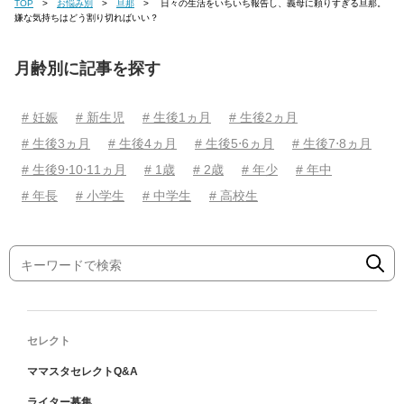
TOP
お悩み別
旦那
日々の生活をいちいち報告し、義母に頼りすぎる旦那。
嫌な気持ちはどう割り切ればいい？
月齢別に記事を探す
# 妊娠
# 新生児
# 生後1ヵ月
# 生後2ヵ月
# 生後3ヵ月
# 生後4ヵ月
# 生後5⋅6ヵ月
# 生後7⋅8ヵ月
# 生後9⋅10⋅11ヵ月
# 1歳
# 2歳
# 年少
# 年中
# 年長
# 小学生
# 中学生
# 高校生
セレクト
ママスタセレクトQ&A
ライター募集