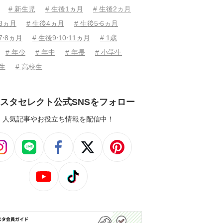
# 新生児
# 生後1ヵ月
# 生後2ヵ月
後3ヵ月
# 生後4ヵ月
# 生後5⋅6ヵ月
7⋅8ヵ月
# 生後9⋅10⋅11ヵ月
# 1歳
# 年少
# 年中
# 年長
# 小学生
学生
# 高校生
スタセレクト公式SNSをフォロー
人気記事やお役立ち情報を配信中！