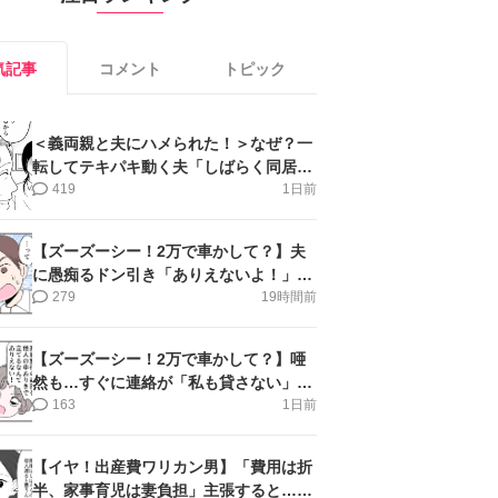
気記事
コメント
トピック
＜義両親と夫にハメられた！＞なぜ？一
転してテキパキ動く夫「しばらく同居」
提案され【第4話まんが】
419
1日前
【ズーズーシー！2万で車かして？】夫
に愚痴るドン引き「ありえないよ！」＜
第16話＞#4コマ母道場
279
19時間前
【ズーズーシー！2万で車かして？】唖
然も…すぐに連絡が「私も貸さない」＜
第15話＞#4コマ母道場
163
1日前
【イヤ！出産費ワリカン男】「費用は折
半、家事育児は妻負担」主張すると…＜