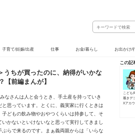
子育て/妊娠/出産
仕事
お金/暮らし
お出かけ/
この記
＞うちが買ったのに、納得がいかな
？【前編まんが】
こども
。みなさんは人と会うとき、手土産を持っていき
履きデ
Xアカ
だと思っています。とくに、義実家に行くときは
、子どもの飲み物やおやつくらいは持参して、そ
ていかないといけないなと思って実行してきまし
手ぶらで来るのです。まぁ義両親からは「いらな