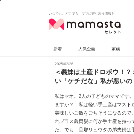
`
いつでも、どこでも、ママに寄り添う情報を
新着
人気企画
家族
2025/02/26
＜義妹は土産ドロボウ！？
い「ケチだな」私が悪いの
私はマオ。2人の子どものママです
ますか？ 私は軽い手土産はマスト
美味しいご飯をごちそうになるので
れプラス義両親に何か手土産を持っ
た。でも、旦那リュウタの弟夫婦は