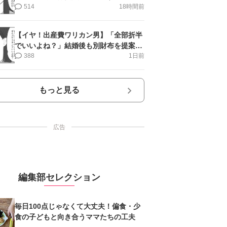
第11話＞#4コマ母道場
514
18時間前
【イヤ！出産費ワリカン男】「全部折半
でいいよね？」結婚後も別財布を提案＜
第10話＞#4コマ母道場
388
1日前
もっと見る
広告
編集部セレクション
毎日100点じゃなくて大丈夫！偏食・少
食の子どもと向き合うママたちの工夫