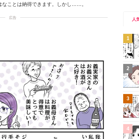
はなことは納得できます。しかし……。
広告
人
1
2
3
4