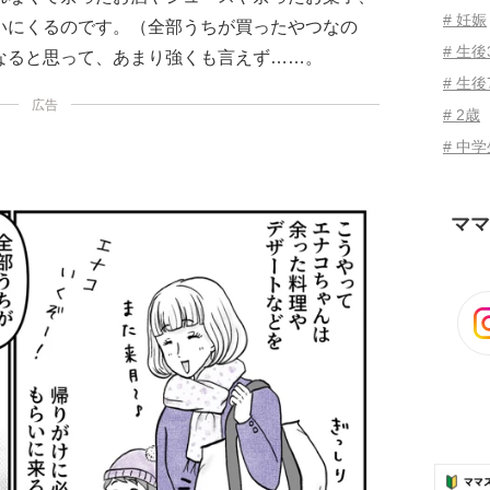
# 妊娠
いにくるのです。（全部うちが買ったやつなの
# 生
なると思って、あまり強くも言えず……。
# 生後
広告
# 2歳
# 中
ママ