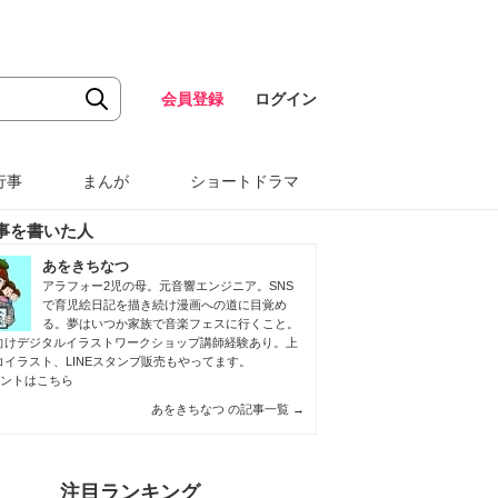
会員登録
ログイン
行事
まんが
ショートドラマ
事を書いた人
あをきちなつ
アラフォー2児の母。元音響エンジニア。SNS
で育児絵日記を描き続け漫画への道に目覚め
る。夢はいつか家族で音楽フェスに行くこと。
向けデジタルイラストワークショップ講師経験あり。上
コイラスト、LINEスタンプ販売もやってます。
ウントはこちら
あをきちなつ の記事一覧
→
注目ランキング