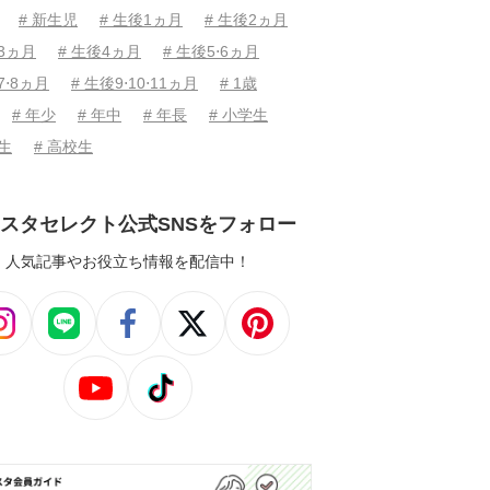
# 新生児
# 生後1ヵ月
# 生後2ヵ月
後3ヵ月
# 生後4ヵ月
# 生後5⋅6ヵ月
7⋅8ヵ月
# 生後9⋅10⋅11ヵ月
# 1歳
# 年少
# 年中
# 年長
# 小学生
学生
# 高校生
スタセレクト公式SNSをフォロー
人気記事やお役立ち情報を配信中！