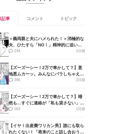
気記事
コメント
トピック
＜義両親と夫にハメられた！＞消極的な
夫、ひたすら「NO！」精神的に追い詰
められ涙【第3話まんが】
234
1日前
【ズーズーシー！2万で車かして？】意
地悪ムカーッ。みんなにバラしちゃえ＜
第14話＞#4コマ母道場
396
2日前
【ズーズーシー！2万で車かして？】唖
然も…すぐに連絡が「私も貸さない」＜
第15話＞#4コマ母道場
163
1日前
【イヤ！出産費ワリカン男】誰にも取ら
れたくない！「将来のこと話し合おう」