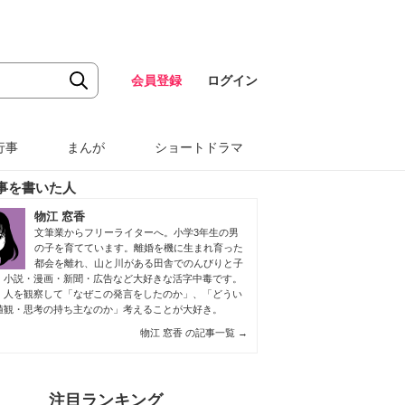
会員登録
ログイン
行事
まんが
ショートドラマ
事を書いた人
物江 窓香
文筆業からフリーライターへ。小学3年生の男
の子を育てています。離婚を機に生まれ育った
都会を離れ、山と川がある田舎でのんびりと子
。小説・漫画・新聞・広告など大好きな活字中毒です。
、人を観察して「なぜこの発言をしたのか」、「どうい
値観・思考の持ち主なのか」考えることが大好き。
物江 窓香 の記事一覧
→
注目ランキング