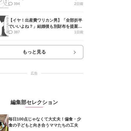
＜第9話＞#4コマ母道場
394
2日前
【イヤ！出産費ワリカン男】「全部折半
でいいよね？」結婚後も別財布を提案＜
第10話＞#4コマ母道場
387
1日前
もっと見る
広告
編集部セレクション
毎日100点じゃなくて大丈夫！偏食・少
食の子どもと向き合うママたちの工夫