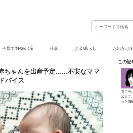
子育て/妊娠/出産
仕事
お金/暮らし
お出かけ/
この記
赤ちゃんを出産予定……不安なママ
ドバイス
育て中
加えて
った価