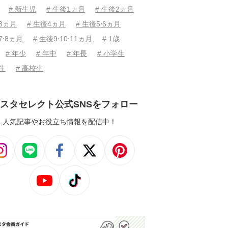
# 新生児
# 生後1ヵ月
# 生後2ヵ月
後3ヵ月
# 生後4ヵ月
# 生後5⋅6ヵ月
7⋅8ヵ月
# 生後9⋅10⋅11ヵ月
# 1歳
# 年少
# 年中
# 年長
# 小学生
学生
# 高校生
スタセレクト公式SNSをフォロー
人気記事やお役立ち情報を配信中！