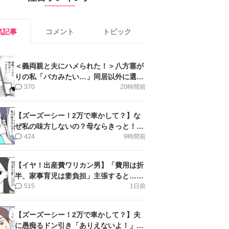
気記事
コメント
トピック
＜義両親と夫にハメられた！＞八方塞が
りの私「バカみたい…」同居以外に選択
肢がない【第5話まんが】
370
20時間前
【ズーズーシー！2万で車かして？】な
ぜ私の味方しないの？母ならきっと！＜
第17話＞#4コマ母道場
424
9時間前
【イヤ！出産費ワリカン男】「費用は折
半、家事育児は妻負担」主張すると…＜
第11話＞#4コマ母道場
515
1日前
【ズーズーシー！2万で車かして？】夫
に愚痴るドン引き「ありえないよ！」＜