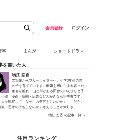
会員登録
ログイン
行事
まんが
ショートドラマ
事を書いた人
物江 窓香
文筆業からフリーライターへ。小学3年生の男
の子を育てています。離婚を機に生まれ育った
都会を離れ、山と川がある田舎でのんびりと子
。小説・漫画・新聞・広告など大好きな活字中毒です。
、人を観察して「なぜこの発言をしたのか」、「どうい
値観・思考の持ち主なのか」考えることが大好き。
物江 窓香 の記事一覧
→
注目ランキング