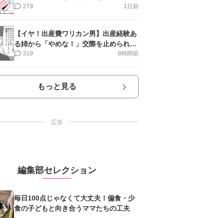
第16話＞#4コマ母道場
279
1日前
【イヤ！出産費ワリカン男】出産経験あ
る姉から「やめな！」交際を止められ＜
第12話＞#4コマ母道場
319
8時間前
もっと見る
広告
編集部セレクション
毎日100点じゃなくて大丈夫！偏食・少
食の子どもと向き合うママたちの工夫