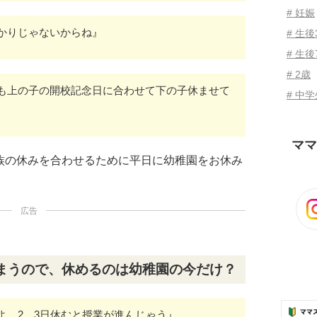
# 妊娠
かりじゃないからね』
# 生
# 生後
# 2歳
も上の子の開校記念日に合わせて下の子休ませて
# 中
ママ
族の休みを合わせるために平日に幼稚園をお休み
広告
まうので、休めるのは幼稚園の今だけ？
よ。2、3日休むと授業が進んじゃう』