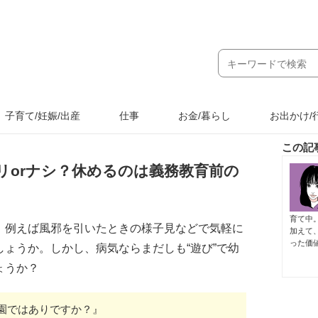
子育て/妊娠/出産
仕事
お金/暮らし
お出かけ/
この記
リorナシ？休めるのは義務教育前の
育て中
、例えば風邪を引いたときの様子見などで気軽に
加えて
った価
ょうか。しかし、病気ならまだしも“遊び”で幼
ょうか？
園ではありですか？』