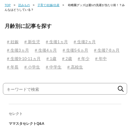
TOP
読みもの
子育て/妊娠/出産
幼稚園グッズは週1の洗濯が当たり前！？み
んなはどうしている？
月齢別に記事を探す
# 妊娠
# 新生児
# 生後1ヵ月
# 生後2ヵ月
# 生後3ヵ月
# 生後4ヵ月
# 生後5⋅6ヵ月
# 生後7⋅8ヵ月
# 生後9⋅10⋅11ヵ月
# 1歳
# 2歳
# 年少
# 年中
# 年長
# 小学生
# 中学生
# 高校生
セレクト
ママスタセレクトQ&A