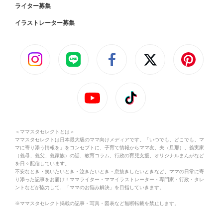
ライター募集
イラストレーター募集
＜ママスタセレクトとは＞
ママスタセレクトは日本最大級のママ向けメディアです。「いつでも、どこでも、マ
マに寄り添う情報を」をコンセプトに、子育て情報からママ友、夫（旦那）、義実家
（義母、義父、義家族）の話、教育コラム、行政の育児支援、オリジナルまんがなど
を日々配信しています。
不安なとき・笑いたいとき・泣きたいとき・息抜きしたいときなど、ママの日常に寄
り添った記事をお届け！ママライター・ママイラストレーター・専門家・行政・タレ
ントなどが協力して、「ママのお悩み解決」を目指していきます。
※ママスタセレクト掲載の記事・写真・図表など無断転載を禁止します。