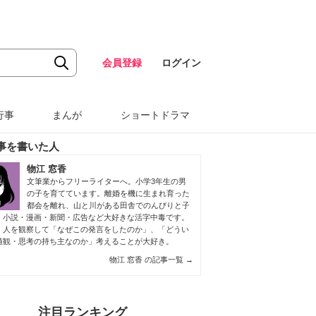
会員登録
ログイン
行事
まんが
ショートドラマ
事を書いた人
物江 窓香
文筆業からフリーライターへ。小学3年生の男
の子を育てています。離婚を機に生まれ育った
都会を離れ、山と川がある田舎でのんびりと子
。小説・漫画・新聞・広告など大好きな活字中毒です。
、人を観察して「なぜこの発言をしたのか」、「どうい
値観・思考の持ち主なのか」考えることが大好き。
物江 窓香 の記事一覧
→
注目ランキング