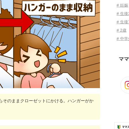
# 妊娠
# 生
# 生後
# 2歳
# 中
ママ
らそのままクローゼットにかける。ハンガーがか