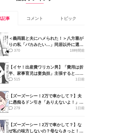
気記事
コメント
トピック
＜義両親と夫にハメられた！＞八方塞が
りの私「バカみたい…」同居以外に選択
肢がない【第5話まんが】
370
18時間前
【イヤ！出産費ワリカン男】「費用は折
半、家事育児は妻負担」主張すると…＜
第11話＞#4コマ母道場
515
1日前
【ズーズーシー！2万で車かして？】夫
に愚痴るドン引き「ありえないよ！」＜
第16話＞#4コマ母道場
279
1日前
【ズーズーシー！2万で車かして？】な
ぜ私の味方しないの？母ならきっと！＜