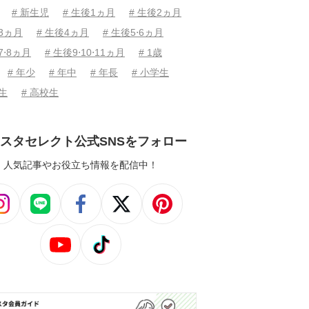
# 新生児
# 生後1ヵ月
# 生後2ヵ月
後3ヵ月
# 生後4ヵ月
# 生後5⋅6ヵ月
7⋅8ヵ月
# 生後9⋅10⋅11ヵ月
# 1歳
# 年少
# 年中
# 年長
# 小学生
学生
# 高校生
スタセレクト公式SNSをフォロー
人気記事やお役立ち情報を配信中！