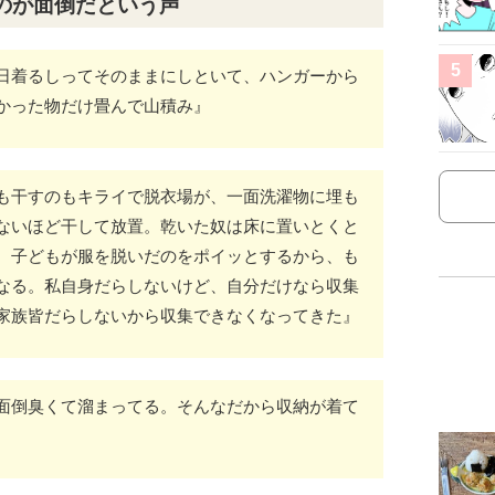
のが面倒だという声
5
日着るしってそのままにしといて、ハンガーから
かった物だけ畳んで山積み』
も干すのもキライで脱衣場が、一面洗濯物に埋も
ないほど干して放置。乾いた奴は床に置いとくと
、子どもが服を脱いだのをポイッとするから、も
なる。私自身だらしないけど、自分だけなら収集
家族皆だらしないから収集できなくなってきた』
面倒臭くて溜まってる。そんなだから収納が着て