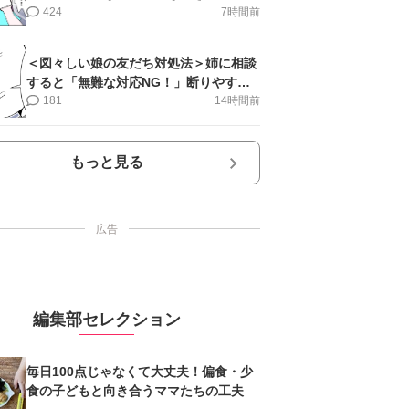
第17話＞#4コマ母道場
424
7時間前
＜図々しい娘の友だち対処法＞姉に相談
すると「無難な対応NG！」断りやすい
文句は…【第2話まんが】
181
14時間前
もっと見る
広告
編集部セレクション
毎日100点じゃなくて大丈夫！偏食・少
食の子どもと向き合うママたちの工夫