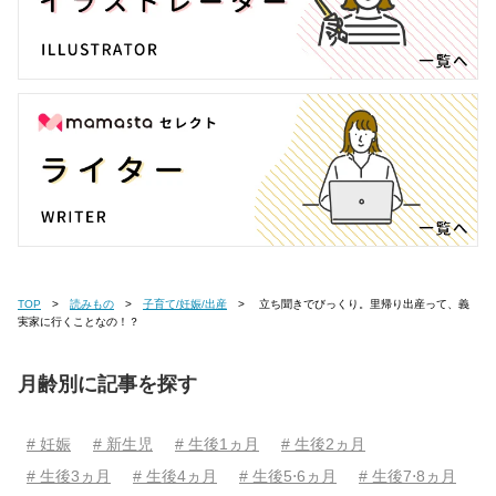
TOP
読みもの
子育て/妊娠/出産
立ち聞きでびっくり。里帰り出産って、義
実家に行くことなの！？
月齢別に記事を探す
# 妊娠
# 新生児
# 生後1ヵ月
# 生後2ヵ月
# 生後3ヵ月
# 生後4ヵ月
# 生後5⋅6ヵ月
# 生後7⋅8ヵ月