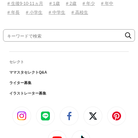
# 生後9⋅10⋅11ヵ月
# 1歳
# 2歳
# 年少
# 年中
# 年長
# 小学生
# 中学生
# 高校生
セレクト
ママスタセレクトQ&A
ライター募集
イラストレーター募集