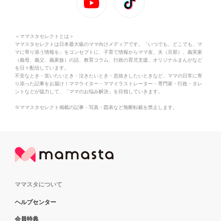
＜ママスタセレクトとは＞
ママスタセレクトは日本最大級のママ向けメディアです。「いつでも、どこでも、マ
マに寄り添う情報を」をコンセプトに、子育て情報からママ友、夫（旦那）、義実家
（義母、義父、義家族）の話、教育コラム、行政の育児支援、オリジナルまんがなど
を日々配信しています。
不安なとき・笑いたいとき・泣きたいとき・息抜きしたいときなど、ママの日常に寄
り添った記事をお届け！ママライター・ママイラストレーター・専門家・行政・タレ
ントなどが協力して、「ママのお悩み解決」を目指していきます。
※ママスタセレクト掲載の記事・写真・図表など無断転載を禁止します。
ママスタについて
ヘルプセンター
会員特典