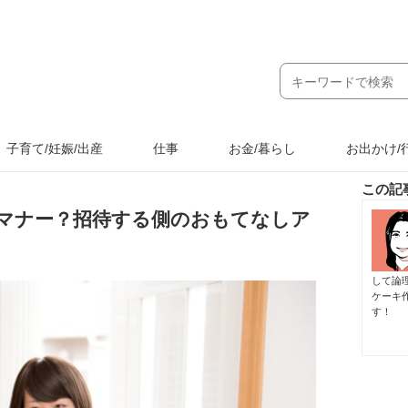
子育て/妊娠/出産
仕事
お金/暮らし
お出かけ/
この記
マナー？招待する側のおもてなしア
して論
ケーキ
す！