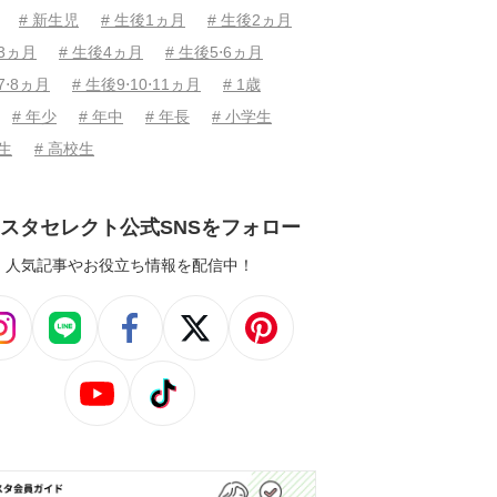
# 新生児
# 生後1ヵ月
# 生後2ヵ月
後3ヵ月
# 生後4ヵ月
# 生後5⋅6ヵ月
7⋅8ヵ月
# 生後9⋅10⋅11ヵ月
# 1歳
# 年少
# 年中
# 年長
# 小学生
学生
# 高校生
スタセレクト公式SNSをフォロー
人気記事やお役立ち情報を配信中！