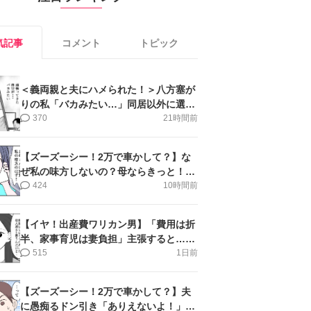
気記事
コメント
トピック
＜義両親と夫にハメられた！＞八方塞が
りの私「バカみたい…」同居以外に選択
肢がない【第5話まんが】
370
21時間前
【ズーズーシー！2万で車かして？】な
ぜ私の味方しないの？母ならきっと！＜
第17話＞#4コマ母道場
424
10時間前
【イヤ！出産費ワリカン男】「費用は折
半、家事育児は妻負担」主張すると…＜
第11話＞#4コマ母道場
515
1日前
【ズーズーシー！2万で車かして？】夫
に愚痴るドン引き「ありえないよ！」＜