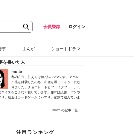
会員登録
ログイン
行事
まんが
ショートドラマ
事を書いた人
motte
都内在住、甘えんぼ娘2人のママです。アパレ
ル業を経験したのち、出産を機にライターにな
りました。チョコレートとフェイクフード、そ
理クイズをこよなく愛しています。趣味は読書、パンや
作り。最近はカードゲームにハマり、家族で遊んでいま
motte の記事一覧
→
注目ランキング