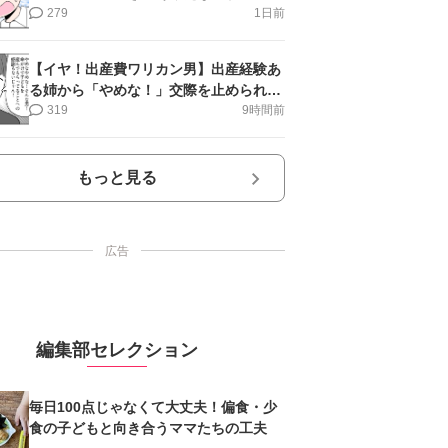
第16話＞#4コマ母道場
279
1日前
【イヤ！出産費ワリカン男】出産経験あ
る姉から「やめな！」交際を止められ＜
第12話＞#4コマ母道場
319
9時間前
もっと見る
広告
編集部セレクション
毎日100点じゃなくて大丈夫！偏食・少
食の子どもと向き合うママたちの工夫