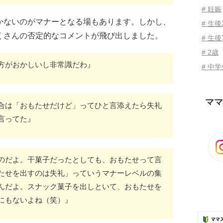
# 妊娠
かないのがマナーとなる場もあります。しかし、
# 生
くさんの否定的なコメントが飛び出しました。
# 生後
# 2歳
方がおかしいし非常識だわ』
# 中
ママ
合は「おもたせだけど」ってひと言添えたら失礼
言ってた』
のだよ。干菓子だったとしても、おもたせって言
たせを出すのは失礼」っていうマナーレベルの集
んだよ。スナック菓子を出しといて、おもたせを
にもないよね（笑）』