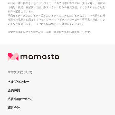
マに寄り添う情報を」をコンセプトに、子育て情報からママ友、夫（旦那）、義実家
（義母、義父、義家族）の話、教育コラム、行政の育児支援、オリジナルまんがなど
を日々配信しています。
不安なとき・笑いたいとき・泣きたいとき・息抜きしたいときなど、ママの日常に寄
り添った記事をお届け！ママライター・ママイラストレーター・専門家・行政・タレ
ントなどが協力して、「ママのお悩み解決」を目指していきます。
※ママスタセレクト掲載の記事・写真・図表など無断転載を禁止します。
ママスタについて
ヘルプセンター
会員特典
広告出稿について
運営会社