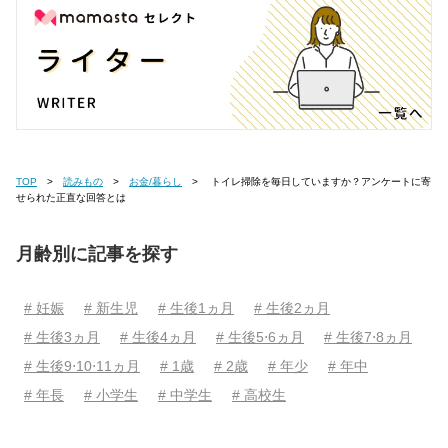
TOP
読みもの
お金/暮らし
トイレ掃除を毎日していますか？アンケートに寄
せられた正直な回答とは
月齢別に記事を探す
# 妊娠
# 新生児
# 生後1ヵ月
# 生後2ヵ月
# 生後3ヵ月
# 生後4ヵ月
# 生後5⋅6ヵ月
# 生後7⋅8ヵ月
# 生後9⋅10⋅11ヵ月
# 1歳
# 2歳
# 年少
# 年中
# 年長
# 小学生
# 中学生
# 高校生