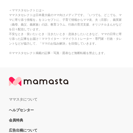
＜ママスタセレクトとは＞
ママスタセレクトは日本最大級のママ向けメディアです。「いつでも、どこでも、マ
マに寄り添う情報を」をコンセプトに、子育て情報からママ友、夫（旦那）、義実家
（義母、義父、義家族）の話、教育コラム、行政の育児支援、オリジナルまんがなど
を日々配信しています。
不安なとき・笑いたいとき・泣きたいとき・息抜きしたいときなど、ママの日常に寄
り添った記事をお届け！ママライター・ママイラストレーター・専門家・行政・タレ
ントなどが協力して、「ママのお悩み解決」を目指していきます。
※ママスタセレクト掲載の記事・写真・図表など無断転載を禁止します。
ママスタについて
ヘルプセンター
会員特典
広告出稿について