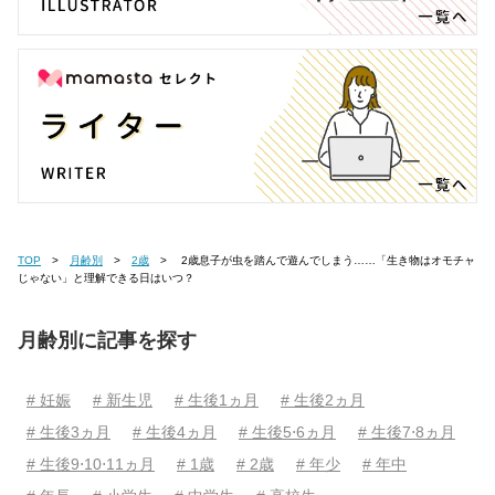
TOP
月齢別
2歳
2歳息子が虫を踏んで遊んでしまう……「生き物はオモチャ
じゃない」と理解できる日はいつ？
月齢別に記事を探す
# 妊娠
# 新生児
# 生後1ヵ月
# 生後2ヵ月
# 生後3ヵ月
# 生後4ヵ月
# 生後5⋅6ヵ月
# 生後7⋅8ヵ月
# 生後9⋅10⋅11ヵ月
# 1歳
# 2歳
# 年少
# 年中