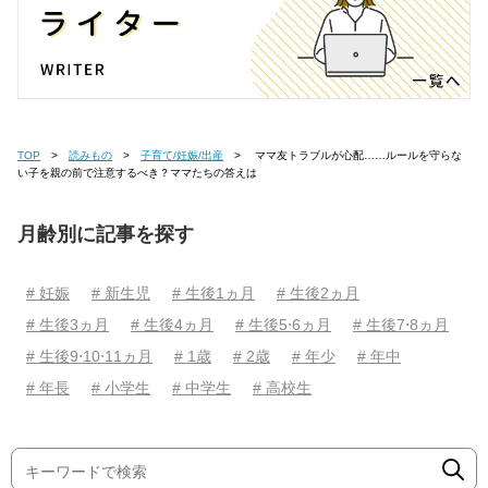
TOP
読みもの
子育て/妊娠/出産
ママ友トラブルが心配……ルールを守らな
い子を親の前で注意するべき？ママたちの答えは
月齢別に記事を探す
# 妊娠
# 新生児
# 生後1ヵ月
# 生後2ヵ月
# 生後3ヵ月
# 生後4ヵ月
# 生後5⋅6ヵ月
# 生後7⋅8ヵ月
# 生後9⋅10⋅11ヵ月
# 1歳
# 2歳
# 年少
# 年中
# 年長
# 小学生
# 中学生
# 高校生