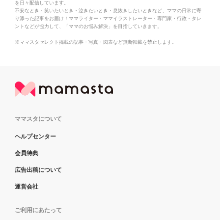
を日々配信しています。
不安なとき・笑いたいとき・泣きたいとき・息抜きしたいときなど、ママの日常に寄
り添った記事をお届け！ママライター・ママイラストレーター・専門家・行政・タレ
ントなどが協力して、「ママのお悩み解決」を目指していきます。
※ママスタセレクト掲載の記事・写真・図表など無断転載を禁止します。
ママスタについて
ヘルプセンター
会員特典
広告出稿について
運営会社
ご利用にあたって