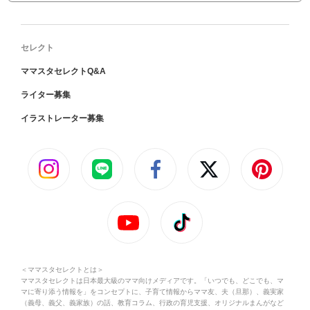
セレクト
ママスタセレクトQ&A
ライター募集
イラストレーター募集
＜ママスタセレクトとは＞
ママスタセレクトは日本最大級のママ向けメディアです。「いつでも、どこでも、マ
マに寄り添う情報を」をコンセプトに、子育て情報からママ友、夫（旦那）、義実家
（義母、義父、義家族）の話、教育コラム、行政の育児支援、オリジナルまんがなど