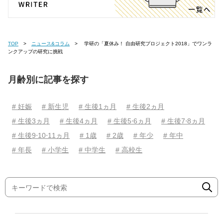
TOP
ニュース&コラム
学研の「夏休み！ 自由研究プロジェクト2018」でワンラ
ンクアップの研究に挑戦
月齢別に記事を探す
# 妊娠
# 新生児
# 生後1ヵ月
# 生後2ヵ月
# 生後3ヵ月
# 生後4ヵ月
# 生後5⋅6ヵ月
# 生後7⋅8ヵ月
# 生後9⋅10⋅11ヵ月
# 1歳
# 2歳
# 年少
# 年中
# 年長
# 小学生
# 中学生
# 高校生