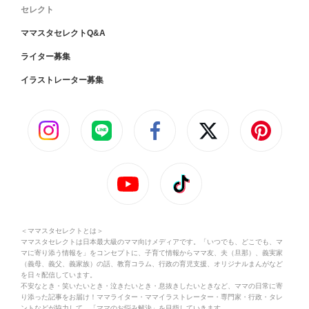
セレクト
ママスタセレクトQ&A
ライター募集
イラストレーター募集
＜ママスタセレクトとは＞
ママスタセレクトは日本最大級のママ向けメディアです。「いつでも、どこでも、マ
マに寄り添う情報を」をコンセプトに、子育て情報からママ友、夫（旦那）、義実家
（義母、義父、義家族）の話、教育コラム、行政の育児支援、オリジナルまんがなど
を日々配信しています。
不安なとき・笑いたいとき・泣きたいとき・息抜きしたいときなど、ママの日常に寄
り添った記事をお届け！ママライター・ママイラストレーター・専門家・行政・タレ
ントなどが協力して、「ママのお悩み解決」を目指していきます。