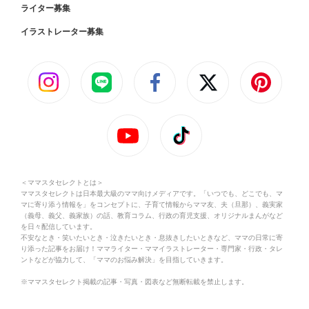
ライター募集
イラストレーター募集
＜ママスタセレクトとは＞
ママスタセレクトは日本最大級のママ向けメディアです。「いつでも、どこでも、マ
マに寄り添う情報を」をコンセプトに、子育て情報からママ友、夫（旦那）、義実家
（義母、義父、義家族）の話、教育コラム、行政の育児支援、オリジナルまんがなど
を日々配信しています。
不安なとき・笑いたいとき・泣きたいとき・息抜きしたいときなど、ママの日常に寄
り添った記事をお届け！ママライター・ママイラストレーター・専門家・行政・タレ
ントなどが協力して、「ママのお悩み解決」を目指していきます。
※ママスタセレクト掲載の記事・写真・図表など無断転載を禁止します。