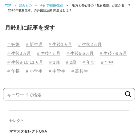
TOP
読みもの
子育て/妊娠/出産
地方と都心部の「教育格差」が広がる！？
「2020年教育改革」の外国語活動.問題点とは？
月齢別に記事を探す
# 妊娠
# 新生児
# 生後1ヵ月
# 生後2ヵ月
# 生後3ヵ月
# 生後4ヵ月
# 生後5⋅6ヵ月
# 生後7⋅8ヵ月
# 生後9⋅10⋅11ヵ月
# 1歳
# 2歳
# 年少
# 年中
# 年長
# 小学生
# 中学生
# 高校生
セレクト
ママスタセレクトQ&A