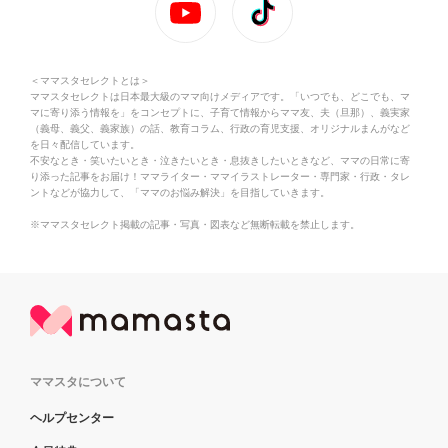
＜ママスタセレクトとは＞
ママスタセレクトは日本最大級のママ向けメディアです。「いつでも、どこでも、マ
マに寄り添う情報を」をコンセプトに、子育て情報からママ友、夫（旦那）、義実家
（義母、義父、義家族）の話、教育コラム、行政の育児支援、オリジナルまんがなど
を日々配信しています。
不安なとき・笑いたいとき・泣きたいとき・息抜きしたいときなど、ママの日常に寄
り添った記事をお届け！ママライター・ママイラストレーター・専門家・行政・タレ
ントなどが協力して、「ママのお悩み解決」を目指していきます。
※ママスタセレクト掲載の記事・写真・図表など無断転載を禁止します。
ママスタについて
ヘルプセンター