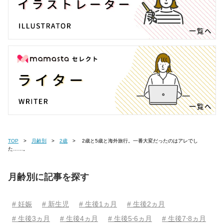
TOP
月齢別
2歳
2歳と5歳と海外旅行。一番大変だったのはアレでし
た……。
月齢別に記事を探す
# 妊娠
# 新生児
# 生後1ヵ月
# 生後2ヵ月
# 生後3ヵ月
# 生後4ヵ月
# 生後5⋅6ヵ月
# 生後7⋅8ヵ月