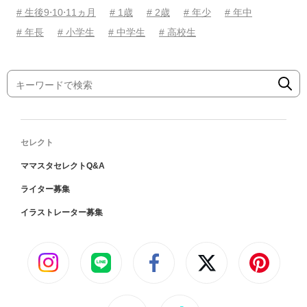
# 生後9⋅10⋅11ヵ月
# 1歳
# 2歳
# 年少
# 年中
# 年長
# 小学生
# 中学生
# 高校生
セレクト
ママスタセレクトQ&A
ライター募集
イラストレーター募集