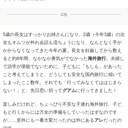
広告
5歳の長女はすっかりお姉さんになり、2歳（今年3歳）の次
女もオムツが外れ会話も流ちょうになり、なんとなく手が
かからなくなってきた今年の夏。長女を妊娠してから数え
ると約6年間、なかなか勇気がでなかった
海外旅行
。夫婦し
て語学が堪能でないために、子どもに「もしも」があった
こと考えてしまうと、どうしても安全な国内旅行に傾いて
しまったここ数年。それでも「行ってみなくてははじまら
ない！」と、先日思い切って
グアム
に行ってきました！
楽しみだけれど、ちょっぴり不安な子連れ海外旅行。子ど
もと行くからには万全の準備をしていったはずなのです
が……意外にも一番大変だったのは外にある
アレ
だったの