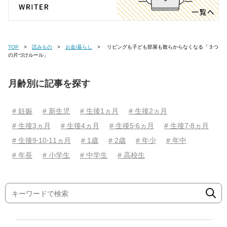
TOP
読みもの
お金/暮らし
リビングも子ども部屋も散らからなくなる「３つ
の片づけルール」
月齢別に記事を探す
# 妊娠
# 新生児
# 生後1ヵ月
# 生後2ヵ月
# 生後3ヵ月
# 生後4ヵ月
# 生後5⋅6ヵ月
# 生後7⋅8ヵ月
# 生後9⋅10⋅11ヵ月
# 1歳
# 2歳
# 年少
# 年中
# 年長
# 小学生
# 中学生
# 高校生