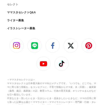
セレクト
ママスタセレクトQ&A
ライター募集
イラストレーター募集
＜ママスタセレクトとは＞
ママスタセレクトは日本最大級のママ向けメディアです。「いつでも、どこでも、マ
マに寄り添う情報を」をコンセプトに、子育て情報からママ友、夫（旦那）、義実家
（義母、義父、義家族）の話、教育コラム、行政の育児支援、オリジナルまんがなど
を日々配信しています。
不安なとき・笑いたいとき・泣きたいとき・息抜きしたいときなど、ママの日常に寄
り添った記事をお届け！ママライター・ママイラストレーター・専門家・行政・タレ