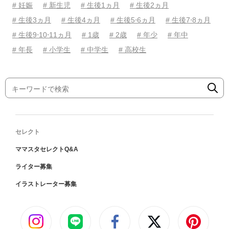
# 妊娠
# 新生児
# 生後1ヵ月
# 生後2ヵ月
# 生後3ヵ月
# 生後4ヵ月
# 生後5⋅6ヵ月
# 生後7⋅8ヵ月
# 生後9⋅10⋅11ヵ月
# 1歳
# 2歳
# 年少
# 年中
# 年長
# 小学生
# 中学生
# 高校生
セレクト
ママスタセレクトQ&A
ライター募集
イラストレーター募集