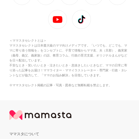
＜ママスタセレクトとは＞
ママスタセレクトは日本最大級のママ向けメディアです。「いつでも、どこでも、マ
マに寄り添う情報を」をコンセプトに、子育て情報からママ友、夫（旦那）、義実家
（義母、義父、義家族）の話、教育コラム、行政の育児支援、オリジナルまんがなど
を日々配信しています。
不安なとき・笑いたいとき・泣きたいとき・息抜きしたいときなど、ママの日常に寄
り添った記事をお届け！ママライター・ママイラストレーター・専門家・行政・タレ
ントなどが協力して、「ママのお悩み解決」を目指していきます。
※ママスタセレクト掲載の記事・写真・図表など無断転載を禁止します。
ママスタについて