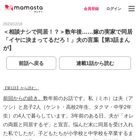
会員登録
ログイン
2023/12/18
＜相談ナシで同居！？＞数年後……嫁の実家で同居
「イヤに決まってるだろ！」夫の言葉【第3話まん
が】
前話へ戻る
連載1話から読む
【第1話】から読む。
前回からの続き。
数年前のお話です。私（ミホ）は夫（ア
ツシ）と息子2人（ケント・高校2年生、タクマ・中学2年
生）の4人で暮らしています。3年前のある日、夫が「オレ
の両親と同居するぞ」と宣言。悩んだ末に同居を受け入れ
た私でしたが、子どもたちが小学校と中学校を卒業するま