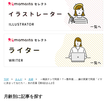
TOP
まんが
夫婦
＜相談ナシで同居！？＞数年後……嫁の実家で同居「イヤ
に決まってるだろ！」夫の言葉【第3話まんが】
月齢別に記事を探す