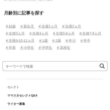
月齢別に記事を探す
# 妊娠
# 新生児
# 生後1ヵ月
# 生後2ヵ月
# 生後3ヵ月
# 生後4ヵ月
# 生後5⋅6ヵ月
# 生後7⋅8ヵ月
# 生後9⋅10⋅11ヵ月
# 1歳
# 2歳
# 年少
# 年中
# 年長
# 小学生
# 中学生
# 高校生
セレクト
ママスタセレクトQ&A
ライター募集