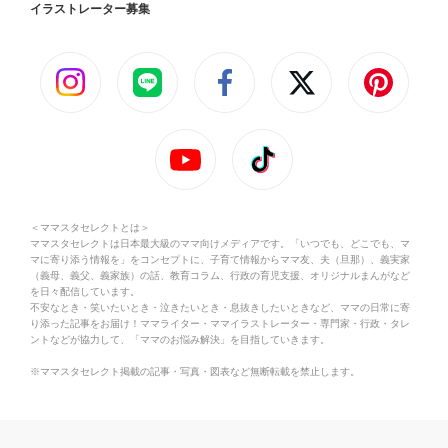
イラストレーター募集
＜ママスタセレクトとは＞
ママスタセレクトは日本最大級のママ向けメディアです。「いつでも、どこでも、マ
マに寄り添う情報を」をコンセプトに、子育て情報からママ友、夫（旦那）、義実家
（義母、義父、義家族）の話、教育コラム、行政の育児支援、オリジナルまんがなど
を日々配信しています。
不安なとき・笑いたいとき・泣きたいとき・息抜きしたいときなど、ママの日常に寄
り添った記事をお届け！ママライター・ママイラストレーター・専門家・行政・タレ
ントなどが協力して、「ママのお悩み解決」を目指していきます。
※ママスタセレクト掲載の記事・写真・図表など無断転載を禁止します。