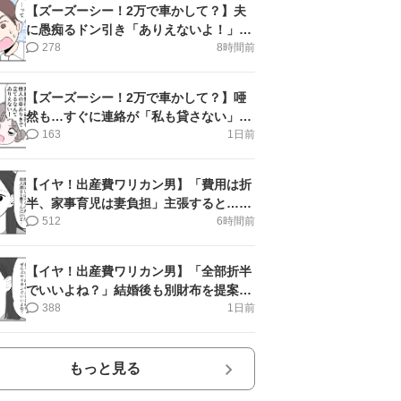
【ズーズーシー！2万で車かして？】夫
に愚痴るドン引き「ありえないよ！」＜
第16話＞#4コマ母道場
278
8時間前
【ズーズーシー！2万で車かして？】唖
然も…すぐに連絡が「私も貸さない」＜
第15話＞#4コマ母道場
163
1日前
【イヤ！出産費ワリカン男】「費用は折
半、家事育児は妻負担」主張すると…＜
第11話＞#4コマ母道場
512
6時間前
【イヤ！出産費ワリカン男】「全部折半
でいいよね？」結婚後も別財布を提案＜
第10話＞#4コマ母道場
388
1日前
もっと見る