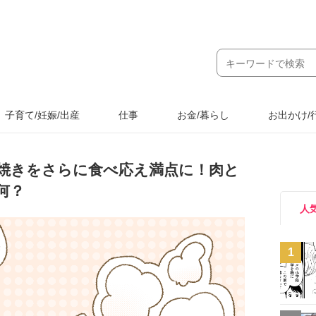
子育て/妊娠/出産
仕事
お金/暮らし
お出かけ/
焼きをさらに食べ応え満点に！肉と
何？
人
1