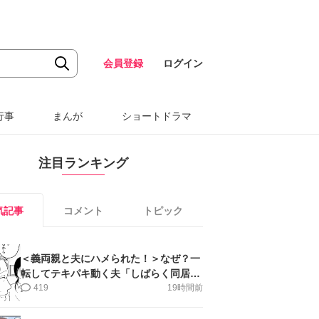
会員登録
ログイン
行事
まんが
ショートドラマ
注目ランキング
気記事
コメント
トピック
＜義両親と夫にハメられた！＞なぜ？一
転してテキパキ動く夫「しばらく同居」
提案され【第4話まんが】
419
19時間前