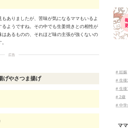
見もありましたが、苦味が気になるママもいるよ
するようですね。その中でも生姜焼きとの相性が
味はあるものの、それほど味の主張が強くないの
す。
広告
# 妊娠
揚げやさつま揚げ
# 生
# 生後
# 2歳
# 中
』
ママ