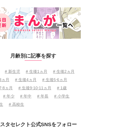
月齢別に記事を探す
# 新生児
# 生後1ヵ月
# 生後2ヵ月
後3ヵ月
# 生後4ヵ月
# 生後5⋅6ヵ月
7⋅8ヵ月
# 生後9⋅10⋅11ヵ月
# 1歳
# 年少
# 年中
# 年長
# 小学生
学生
# 高校生
スタセレクト公式SNSをフォロー