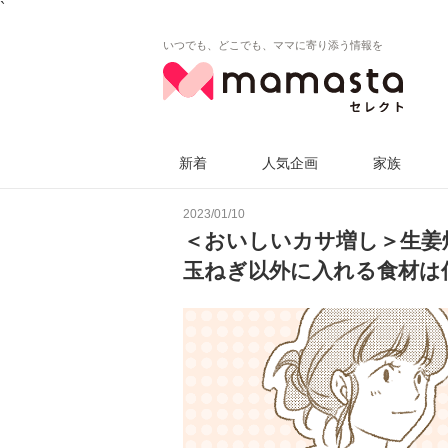
`
いつでも、どこでも、ママに寄り添う情報を
新着
人気企画
家族
2023/01/10
＜おいしいカサ増し＞生姜
玉ねぎ以外に入れる食材は