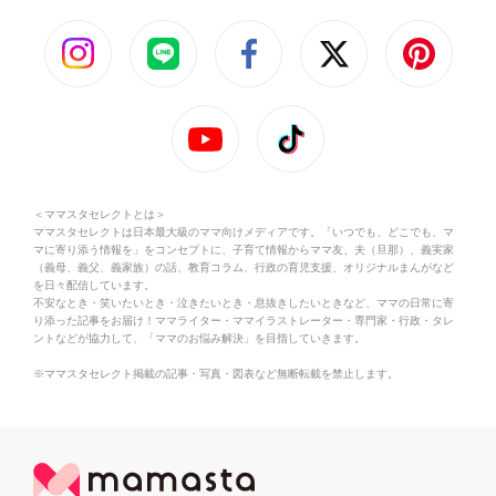
＜ママスタセレクトとは＞
ママスタセレクトは日本最大級のママ向けメディアです。「いつでも、どこでも、マ
マに寄り添う情報を」をコンセプトに、子育て情報からママ友、夫（旦那）、義実家
（義母、義父、義家族）の話、教育コラム、行政の育児支援、オリジナルまんがなど
を日々配信しています。
不安なとき・笑いたいとき・泣きたいとき・息抜きしたいときなど、ママの日常に寄
り添った記事をお届け！ママライター・ママイラストレーター・専門家・行政・タレ
ントなどが協力して、「ママのお悩み解決」を目指していきます。
※ママスタセレクト掲載の記事・写真・図表など無断転載を禁止します。