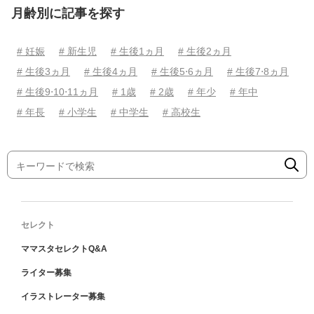
月齢別に記事を探す
# 妊娠
# 新生児
# 生後1ヵ月
# 生後2ヵ月
# 生後3ヵ月
# 生後4ヵ月
# 生後5⋅6ヵ月
# 生後7⋅8ヵ月
# 生後9⋅10⋅11ヵ月
# 1歳
# 2歳
# 年少
# 年中
# 年長
# 小学生
# 中学生
# 高校生
セレクト
ママスタセレクトQ&A
ライター募集
イラストレーター募集