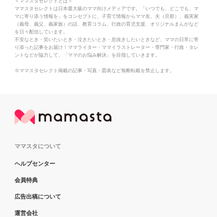
＜ママスタセレクトとは＞
ママスタセレクトは日本最大級のママ向けメディアです。「いつでも、どこでも、マ
マに寄り添う情報を」をコンセプトに、子育て情報からママ友、夫（旦那）、義実家
（義母、義父、義家族）の話、教育コラム、行政の育児支援、オリジナルまんがなど
を日々配信しています。
不安なとき・笑いたいとき・泣きたいとき・息抜きしたいときなど、ママの日常に寄
り添った記事をお届け！ママライター・ママイラストレーター・専門家・行政・タレ
ントなどが協力して、「ママのお悩み解決」を目指していきます。
※ママスタセレクト掲載の記事・写真・図表など無断転載を禁止します。
ママスタについて
ヘルプセンター
会員特典
広告出稿について
運営会社