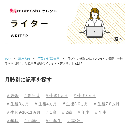
TOP
読みもの
子育て/妊娠/出産
子どもの進路に悩むママからの質問。体験
者ママに聞く、私立中学受験のメリット・デメリットとは？
月齢別に記事を探す
# 妊娠
# 新生児
# 生後1ヵ月
# 生後2ヵ月
# 生後3ヵ月
# 生後4ヵ月
# 生後5⋅6ヵ月
# 生後7⋅8ヵ月
# 生後9⋅10⋅11ヵ月
# 1歳
# 2歳
# 年少
# 年中
# 年長
# 小学生
# 中学生
# 高校生