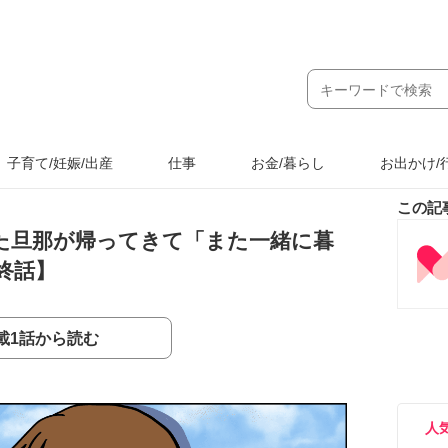
子育て/妊娠/出産
仕事
お金/暮らし
お出かけ/
この記
た旦那が帰ってきて「また一緒に暮
終話】
載1話から読む
人