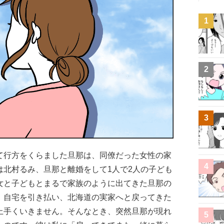
1
2
3
て行方をくらました旦那は、同僚だった女性の家
4
は北村るみ、旦那と離婚をして1人で2人の子ども
女と子どもとまるで家族のように出てきた旦那の
。自宅を引き払い、北海道の実家へと戻ってきた
上手くいきません。そんなとき、突然旦那が現れ
5