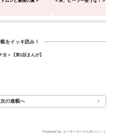
ブトムシと最後の夏＞
＜夫、ピーラー使うな！＞
＜小2
連載をイッキ読み！
ナ女＞【第1話まんが】
次の連載へ