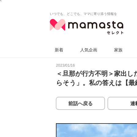
`
いつでも、どこでも、ママに寄り添う情報を
新着
人気企画
家族
2023/01/16
＜旦那が行方不明＞家出し
らそう」。私の答えは【最
前話へ戻る
連