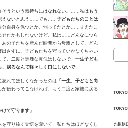
許そうという気持ちにはなれない。……私はもう
想えないと思う……でも……
子どもたちのことは
自分自身を保つとか、弱ってたとか……甘えたこ
出せたかもしれないけど、私は……どんなにつら
 あの子たちを産んだ瞬間から母親として、どん
げ出さずに、子どもたちを守っていかなくちゃい
して、二度と馬鹿な真似はしないで。
一生子ども
ら、戻るなんて軽々しく口にしないで
」
に忘れてほしくなかったのは
「一生、子どもと向
ちが伝わってこなければ、もう二度と家族に戻る
TOKY
TOKY
かけて守ります」
ちを守り抜く覚悟を聞いて、私たちはほどなくし
九州朝