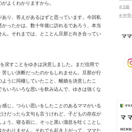
のがよくわかりますから。
# 2歳
# 中
があり、答えがあるはずと思っています。今回私
悪かったかは、数十年後に訪れるであろう、本当
せん。それまでは、とことん旦那と向き合ってい
ママ
りを戻すことをゆきは決意しました。まだ信用で
、苦しい決断だったのかもしれません。旦那が行
のように同棲していたこと、離婚を決意したこ
でもいろいろな思いを飲み込んで、ゆきは強くな
を感じ、つらい思いをしたことのあるママがいる
だけだったら文句も言うけれど、子どもの存在が
しょう。寝る前に、そっと黒い溜息を吐くことし
はかわりません。それでも起き上がって、ママた