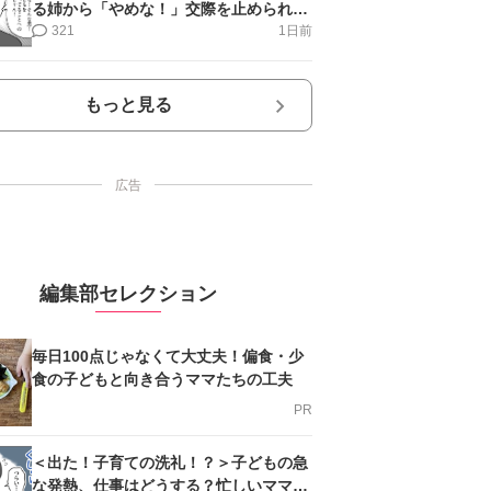
る姉から「やめな！」交際を止められ＜
第12話＞#4コマ母道場
321
1日前
もっと見る
広告
編集部セレクション
毎日100点じゃなくて大丈夫！偏食・少
食の子どもと向き合うママたちの工夫
PR
＜出た！子育ての洗礼！？＞子どもの急
な発熱、仕事はどうする？忙しいママを