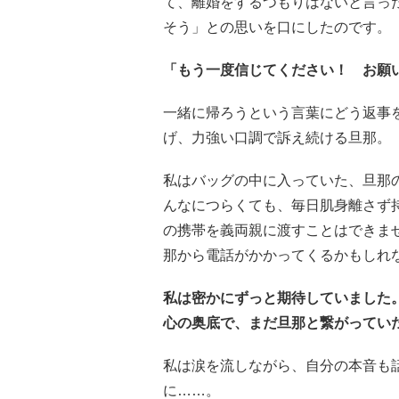
て、離婚をするつもりはないと言っ
そう」との思いを口にしたのです。
「もう一度信じてください！ お願
一緒に帰ろうという言葉にどう返事
げ、力強い口調で訴え続ける旦那。
私はバッグの中に入っていた、旦那
んなにつらくても、毎日肌身離さず
の携帯を義両親に渡すことはできま
那から電話がかかってくるかもしれ
私は密かにずっと期待していました
心の奥底で、まだ旦那と繋がってい
私は涙を流しながら、自分の本音も
に……。