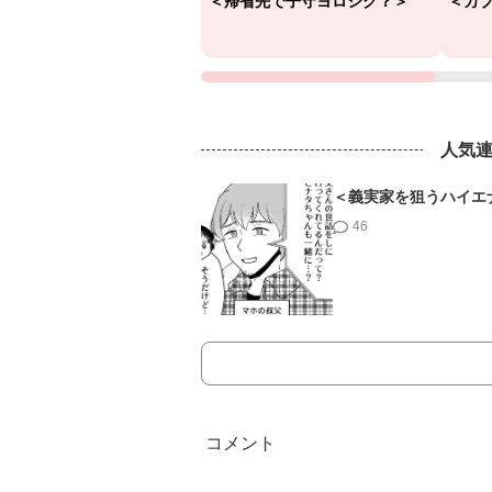
＜帰省先で子守ヨロシク？＞
＜カ
人気
＜義実家を狙うハイエ
46