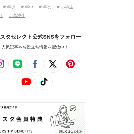
# 年少
# 年中
# 年長
# 小学生
学生
# 高校生
スタセレクト公式SNSをフォロー
人気記事やお役立ち情報を配信中！