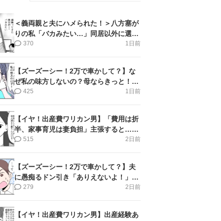
＜義両親と夫にハメられた！＞八方塞が
りの私「バカみたい…」同居以外に選択
肢がない【第5話まんが】
370
1日前
【ズーズーシー！2万で車かして？】な
ぜ私の味方しないの？母ならきっと！＜
第17話＞#4コマ母道場
425
1日前
【イヤ！出産費ワリカン男】「費用は折
半、家事育児は妻負担」主張すると…＜
第11話＞#4コマ母道場
515
2日前
【ズーズーシー！2万で車かして？】夫
に愚痴るドン引き「ありえないよ！」＜
第16話＞#4コマ母道場
279
2日前
【イヤ！出産費ワリカン男】出産経験あ